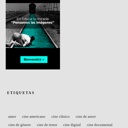
ETIQUETAS
amor
cine americano
cine clásico
cine de autor
cine de género
cine de terror
cine digital
cine documental