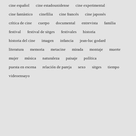
cine español
cine estadounidense
cine experimental
cine fantástico
cinefilia
cine francés
cine japonés
crítica de cine
cuerpo
documental
entrevista
familia
festival
festival de sitges
festivales
historia
historia del cine
imagen
infancia
jean-luc godard
literatura
memoria
metacine
mirada
montaje
muerte
mujer
música
naturaleza
paisaje
política
puesta en escena
relación de pareja
sexo
sitges
tiempo
videoensayo