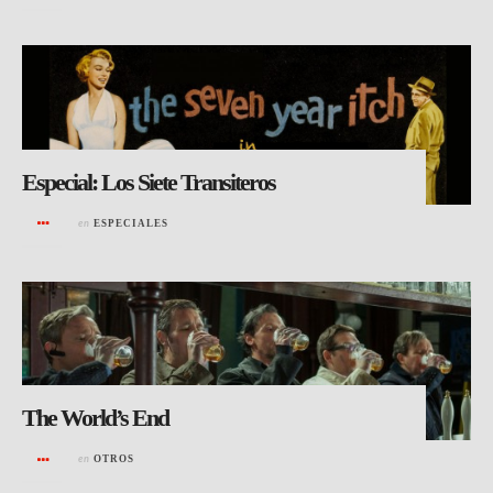
Especial: Los Siete Transiteros
en
ESPECIALES
The World’s End
en
OTROS