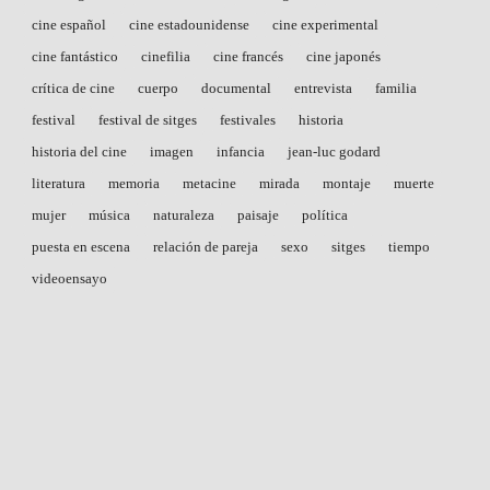
cine español
cine estadounidense
cine experimental
cine fantástico
cinefilia
cine francés
cine japonés
crítica de cine
cuerpo
documental
entrevista
familia
festival
festival de sitges
festivales
historia
historia del cine
imagen
infancia
jean-luc godard
literatura
memoria
metacine
mirada
montaje
muerte
mujer
música
naturaleza
paisaje
política
puesta en escena
relación de pareja
sexo
sitges
tiempo
videoensayo