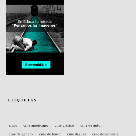
ETIQUETAS
amor
cine americano
cine clásico
cine de autor
cine de género
cine de terror
cine digital
cine documental