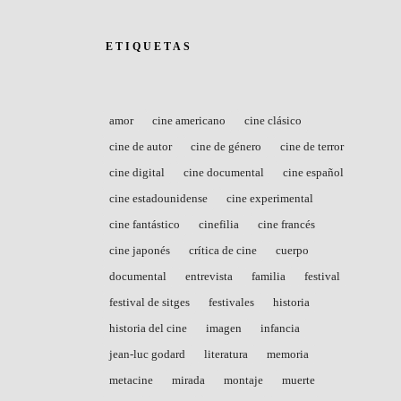
ETIQUETAS
amor
cine americano
cine clásico
cine de autor
cine de género
cine de terror
cine digital
cine documental
cine español
cine estadounidense
cine experimental
cine fantástico
cinefilia
cine francés
cine japonés
crítica de cine
cuerpo
documental
entrevista
familia
festival
festival de sitges
festivales
historia
historia del cine
imagen
infancia
jean-luc godard
literatura
memoria
metacine
mirada
montaje
muerte