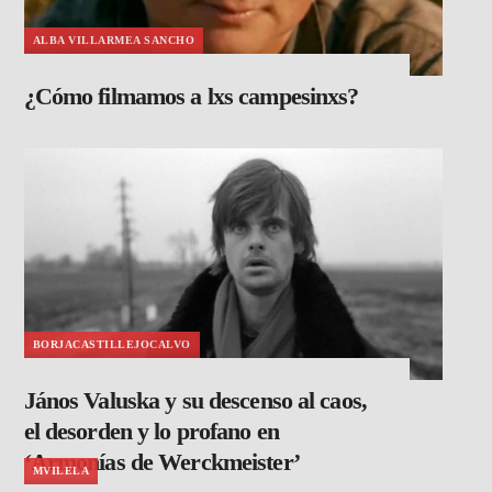
ALBA VILLARMEA SANCHO
¿Cómo filmamos a lxs campesinxs?
BORJACASTILLEJOCALVO
János Valuska y su descenso al caos,
el desorden y lo profano en
‘Armonías de Werckmeister’
MVILELA