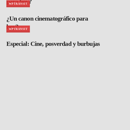
para hoy?
WPTRANSIT
¿Un canon cinematográfico para
hoy?
WPTRANSIT
Especial: Cine, posverdad y burbujas