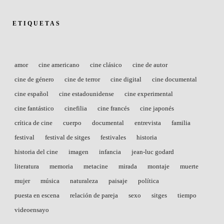
ETIQUETAS
amor
cine americano
cine clásico
cine de autor
cine de género
cine de terror
cine digital
cine documental
cine español
cine estadounidense
cine experimental
cine fantástico
cinefilia
cine francés
cine japonés
crítica de cine
cuerpo
documental
entrevista
familia
festival
festival de sitges
festivales
historia
historia del cine
imagen
infancia
jean-luc godard
literatura
memoria
metacine
mirada
montaje
muerte
mujer
música
naturaleza
paisaje
política
puesta en escena
relación de pareja
sexo
sitges
tiempo
videoensayo