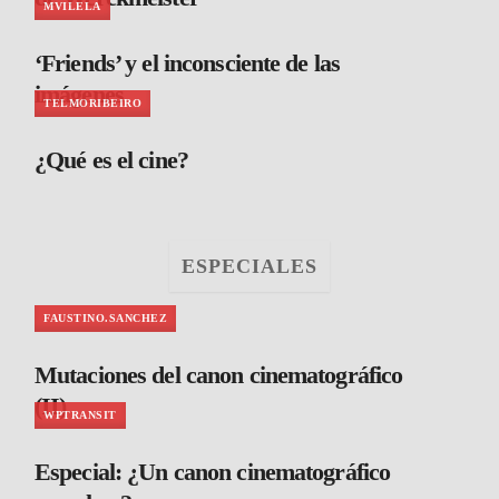
MVILELA
‘Friends’ y el inconsciente de las
imágenes
TELMORIBEIRO
¿Qué es el cine?
ESPECIALES
FAUSTINO.SANCHEZ
Mutaciones del canon cinematográfico
(II)
WPTRANSIT
Especial: ¿Un canon cinematográfico