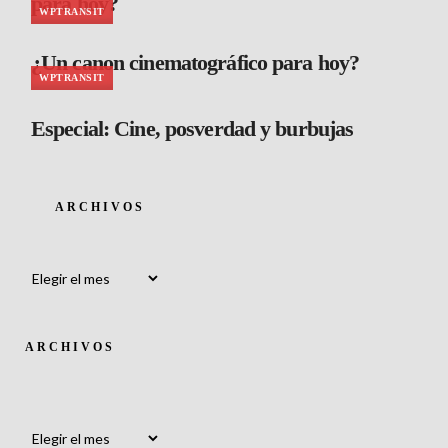
para hoy?
WPTRANSIT
¿Un canon cinematográfico para hoy?
WPTRANSIT
Especial: Cine, posverdad y burbujas
ARCHIVOS
Archivos
ARCHIVOS
Archivos