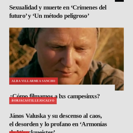
Sexualidad y muerte en ‘Crímenes del
futuro’ y ‘Un método peligroso’
ALBA VILLARMEA SANCHO
¿Cómo filmamos a lxs campesinxs?
BORJACASTILLEJOCALVO
János Valuska y su descenso al caos,
el desorden y lo profano en ‘Armonías
de Werckmeister’