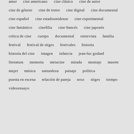
amor
cine americano
cine clásico
cine de autor
cine de género
cine de terror
cine digital
cine documental
cine español
cine estadounidense
cine experimental
cine fantástico
cinefilia
cine francés
cine japonés
crítica de cine
cuerpo
documental
entrevista
familia
festival
festival de sitges
festivales
historia
historia del cine
imagen
infancia
jean-luc godard
literatura
memoria
metacine
mirada
montaje
muerte
mujer
música
naturaleza
paisaje
política
puesta en escena
relación de pareja
sexo
sitges
tiempo
videoensayo