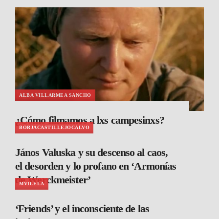
ALBA VILLARMEA SANCHO
¿Cómo filmamos a lxs campesinxs?
BORJACASTILLEJOCALVO
János Valuska y su descenso al caos,
el desorden y lo profano en ‘Armonías
de Werckmeister’
MVILELA
‘Friends’ y el inconsciente de las