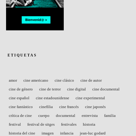
ETIQUETAS
amor
cine americano
cine clásico
cine de autor
cine de género
cine de terror
cine digital
cine documental
cine español
cine estadounidense
cine experimental
cine fantástico
cinefilia
cine francés
cine japonés
crítica de cine
cuerpo
documental
entrevista
familia
festival
festival de sitges
festivales
historia
historia del cine
imagen
infancia
jean-luc godard