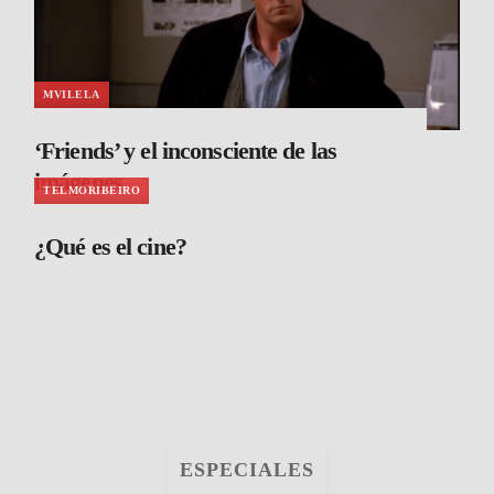
MVILELA
‘Friends’ y el inconsciente de las
imágenes
TELMORIBEIRO
¿Qué es el cine?
ESPECIALES