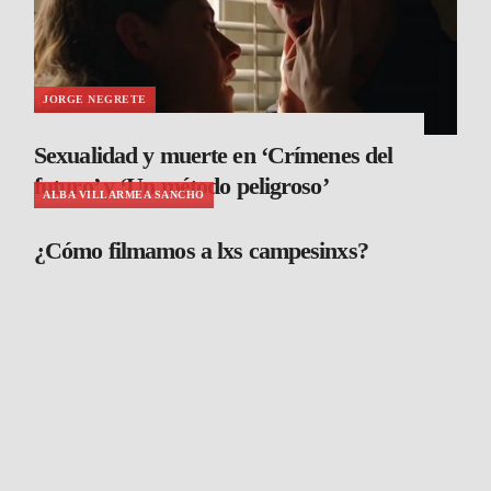
JORGE NEGRETE
Sexualidad y muerte en ‘Crímenes del
futuro’ y ‘Un método peligroso’
ALBA VILLARMEA SANCHO
¿Cómo filmamos a lxs campesinxs?