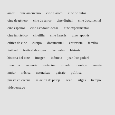
amor
cine americano
cine clásico
cine de autor
cine de género
cine de terror
cine digital
cine documental
cine español
cine estadounidense
cine experimental
cine fantástico
cinefilia
cine francés
cine japonés
crítica de cine
cuerpo
documental
entrevista
familia
festival
festival de sitges
festivales
historia
historia del cine
imagen
infancia
jean-luc godard
literatura
memoria
metacine
mirada
montaje
muerte
mujer
música
naturaleza
paisaje
política
puesta en escena
relación de pareja
sexo
sitges
tiempo
videoensayo