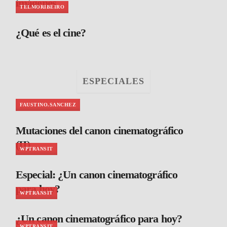
imágenes
TELMORIBEIRO
¿Qué es el cine?
ESPECIALES
FAUSTINO.SANCHEZ
Mutaciones del canon cinematográfico
(II)
WPTRANSIT
Especial: ¿Un canon cinematográfico
para hoy?
WPTRANSIT
¿Un canon cinematográfico para hoy?
WPTRANSIT