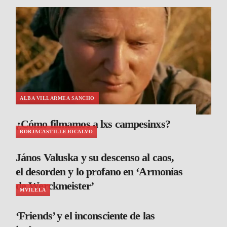
ALBA VILLARMEA SANCHO
¿Cómo filmamos a lxs campesinxs?
BORJACASTILLEJOCALVO
János Valuska y su descenso al caos,
el desorden y lo profano en ‘Armonías
de Werckmeister’
MVILELA
‘Friends’ y el inconsciente de las