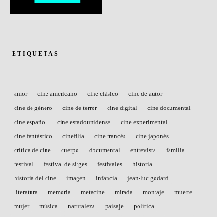
ETIQUETAS
amor
cine americano
cine clásico
cine de autor
cine de género
cine de terror
cine digital
cine documental
cine español
cine estadounidense
cine experimental
cine fantástico
cinefilia
cine francés
cine japonés
crítica de cine
cuerpo
documental
entrevista
familia
festival
festival de sitges
festivales
historia
historia del cine
imagen
infancia
jean-luc godard
literatura
memoria
metacine
mirada
montaje
muerte
mujer
música
naturaleza
paisaje
política