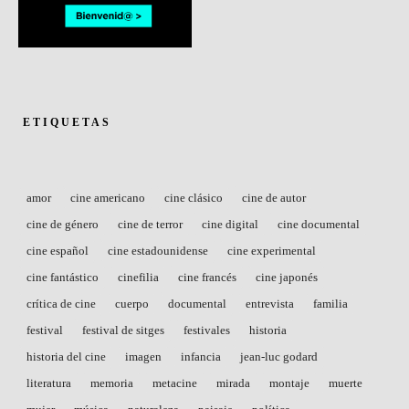
ETIQUETAS
amor
cine americano
cine clásico
cine de autor
cine de género
cine de terror
cine digital
cine documental
cine español
cine estadounidense
cine experimental
cine fantástico
cinefilia
cine francés
cine japonés
crítica de cine
cuerpo
documental
entrevista
familia
festival
festival de sitges
festivales
historia
historia del cine
imagen
infancia
jean-luc godard
literatura
memoria
metacine
mirada
montaje
muerte