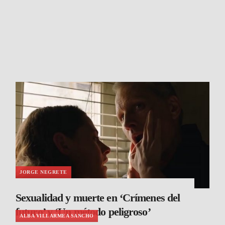
JORGE NEGRETE
Sexualidad y muerte en ‘Crímenes del
futuro’ y ‘Un método peligroso’
ALBA VILLARMEA SANCHO