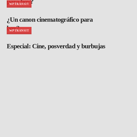
para hoy?
WPTRANSIT
¿Un canon cinematográfico para
hoy?
WPTRANSIT
Especial: Cine, posverdad y burbujas