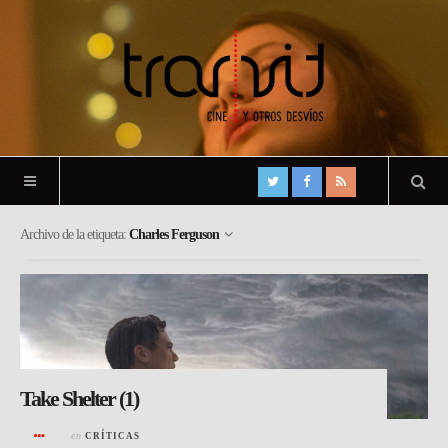
Archivo de la etiqueta:
Charles Ferguson
Take Shelter (1)
en
CRÍTICAS