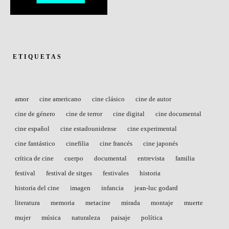
ETIQUETAS
amor
cine americano
cine clásico
cine de autor
cine de género
cine de terror
cine digital
cine documental
cine español
cine estadounidense
cine experimental
cine fantástico
cinefilia
cine francés
cine japonés
crítica de cine
cuerpo
documental
entrevista
familia
festival
festival de sitges
festivales
historia
historia del cine
imagen
infancia
jean-luc godard
literatura
memoria
metacine
mirada
montaje
muerte
mujer
música
naturaleza
paisaje
política