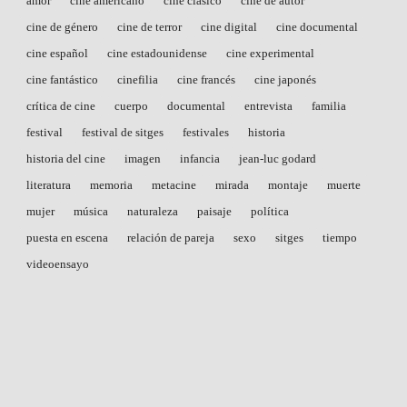
amor
cine americano
cine clásico
cine de autor
cine de género
cine de terror
cine digital
cine documental
cine español
cine estadounidense
cine experimental
cine fantástico
cinefilia
cine francés
cine japonés
crítica de cine
cuerpo
documental
entrevista
familia
festival
festival de sitges
festivales
historia
historia del cine
imagen
infancia
jean-luc godard
literatura
memoria
metacine
mirada
montaje
muerte
mujer
música
naturaleza
paisaje
política
puesta en escena
relación de pareja
sexo
sitges
tiempo
videoensayo