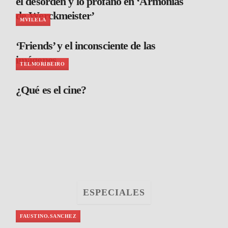
el desorden y lo profano en ‘Armonías
de Werckmeister’
MVILELA
‘Friends’ y el inconsciente de las
imágenes
TELMORIBEIRO
¿Qué es el cine?
ESPECIALES
FAUSTINO.SANCHEZ