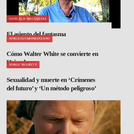
GONCALO MALAQUIAS
El asiento del fantasma
JORGEALVAROMANZANO
Cómo Walter White se convierte en
Heisenberg
JORGE NEGRETE
Sexualidad y muerte en ‘Crímenes
del futuro’ y ‘Un método peligroso’