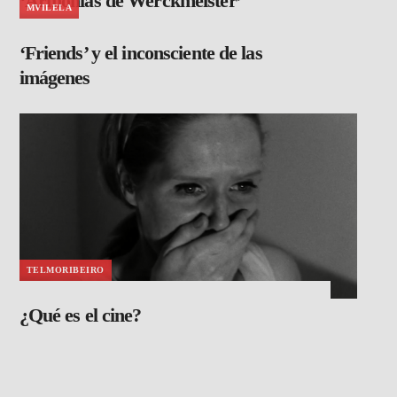
‘Armonías de Werckmeister’
MVILELA
‘Friends’ y el inconsciente de las
imágenes
TELMORIBEIRO
¿Qué es el cine?