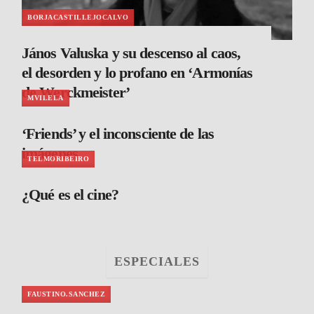
BORJACASTILLEJOCALVO
János Valuska y su descenso al caos,
el desorden y lo profano en ‘Armonías
de Werckmeister’
MVILELA
‘Friends’ y el inconsciente de las
imágenes
TELMORIBEIRO
¿Qué es el cine?
ESPECIALES
FAUSTINO.SANCHEZ