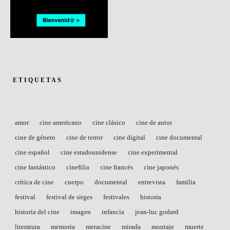
ETIQUETAS
amor
cine americano
cine clásico
cine de autor
cine de género
cine de terror
cine digital
cine documental
cine español
cine estadounidense
cine experimental
cine fantástico
cinefilia
cine francés
cine japonés
crítica de cine
cuerpo
documental
entrevista
familia
festival
festival de sitges
festivales
historia
historia del cine
imagen
infancia
jean-luc godard
literatura
memoria
metacine
mirada
montaje
muerte