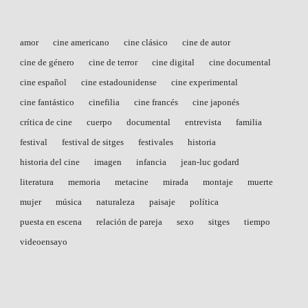
amor
cine americano
cine clásico
cine de autor
cine de género
cine de terror
cine digital
cine documental
cine español
cine estadounidense
cine experimental
cine fantástico
cinefilia
cine francés
cine japonés
crítica de cine
cuerpo
documental
entrevista
familia
festival
festival de sitges
festivales
historia
historia del cine
imagen
infancia
jean-luc godard
literatura
memoria
metacine
mirada
montaje
muerte
mujer
música
naturaleza
paisaje
política
puesta en escena
relación de pareja
sexo
sitges
tiempo
videoensayo