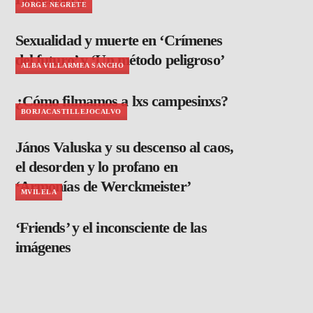
JORGE NEGRETE
Sexualidad y muerte en ‘Crímenes
del futuro’ y ‘Un método peligroso’
ALBA VILLARMEA SANCHO
¿Cómo filmamos a lxs campesinxs?
BORJACASTILLEJOCALVO
János Valuska y su descenso al caos,
el desorden y lo profano en
‘Armonías de Werckmeister’
MVILELA
‘Friends’ y el inconsciente de las
imágenes