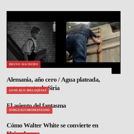
BRUNO HACHERO
Alemania, año cero / Agua plateada,
autorretrato de Siria
GONCALO MALAQUIAS
El asiento del fantasma
JORGEALVAROMANZANO
Cómo Walter White se convierte en
Heisenberg