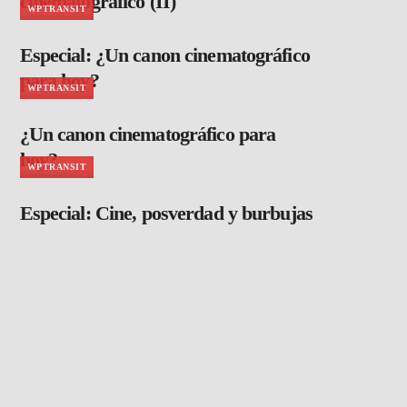
cinematográfico (II)
WPTRANSIT
Especial: ¿Un canon cinematográfico
para hoy?
WPTRANSIT
¿Un canon cinematográfico para
hoy?
WPTRANSIT
Especial: Cine, posverdad y burbujas