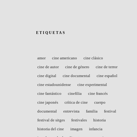
ETIQUETAS
amor
cine americano
cine clásico
cine de autor
cine de género
cine de terror
cine digital
cine documental
cine español
cine estadounidense
cine experimental
cine fantástico
cinefilia
cine francés
cine japonés
crítica de cine
cuerpo
documental
entrevista
familia
festival
festival de sitges
festivales
historia
historia del cine
imagen
infancia