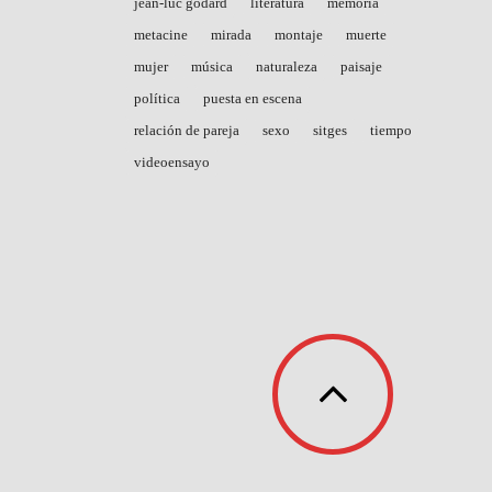
jean-luc godard
literatura
memoria
metacine
mirada
montaje
muerte
mujer
música
naturaleza
paisaje
política
puesta en escena
relación de pareja
sexo
sitges
tiempo
videoensayo