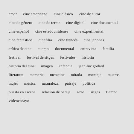
amor
cine americano
cine clásico
cine de autor
cine de género
cine de terror
cine digital
cine documental
cine español
cine estadounidense
cine experimental
cine fantástico
cinefilia
cine francés
cine japonés
crítica de cine
cuerpo
documental
entrevista
familia
festival
festival de sitges
festivales
historia
historia del cine
imagen
infancia
jean-luc godard
literatura
memoria
metacine
mirada
montaje
muerte
mujer
música
naturaleza
paisaje
política
puesta en escena
relación de pareja
sexo
sitges
tiempo
videoensayo