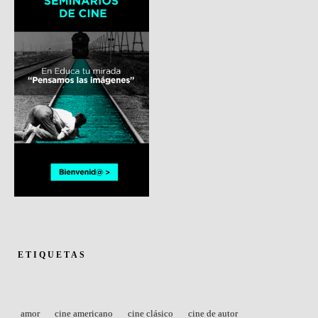
ETIQUETAS
amor
cine americano
cine clásico
cine de autor