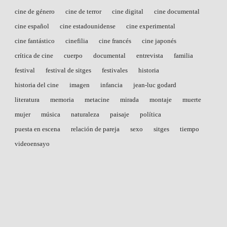
cine de género
cine de terror
cine digital
cine documental
cine español
cine estadounidense
cine experimental
cine fantástico
cinefilia
cine francés
cine japonés
crítica de cine
cuerpo
documental
entrevista
familia
festival
festival de sitges
festivales
historia
historia del cine
imagen
infancia
jean-luc godard
literatura
memoria
metacine
mirada
montaje
muerte
mujer
música
naturaleza
paisaje
política
puesta en escena
relación de pareja
sexo
sitges
tiempo
videoensayo