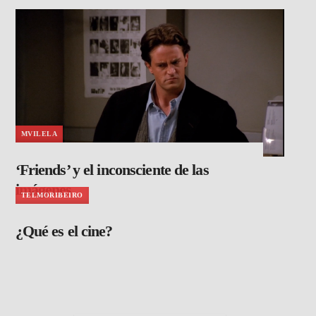
MVILELA
‘Friends’ y el inconsciente de las
imágenes
TELMORIBEIRO
¿Qué es el cine?