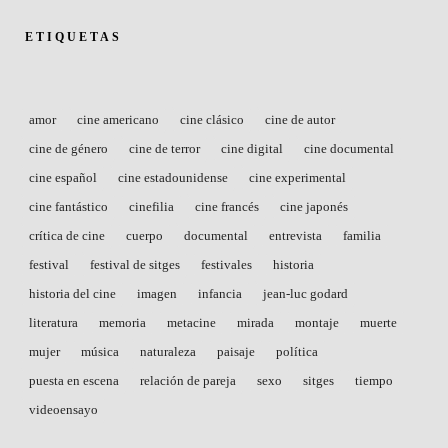
ETIQUETAS
amor
cine americano
cine clásico
cine de autor
cine de género
cine de terror
cine digital
cine documental
cine español
cine estadounidense
cine experimental
cine fantástico
cinefilia
cine francés
cine japonés
crítica de cine
cuerpo
documental
entrevista
familia
festival
festival de sitges
festivales
historia
historia del cine
imagen
infancia
jean-luc godard
literatura
memoria
metacine
mirada
montaje
muerte
mujer
música
naturaleza
paisaje
política
puesta en escena
relación de pareja
sexo
sitges
tiempo
videoensayo