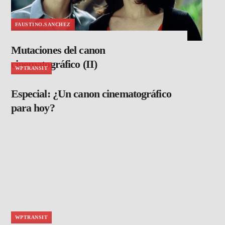
FAUSTINO.SANCHEZ
Mutaciones del canon
cinematográfico (II)
WPTRANSIT
Especial: ¿Un canon cinematográfico
para hoy?
WPTRANSIT