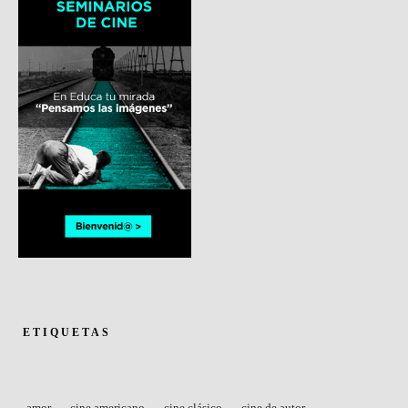
ETIQUETAS
amor
cine americano
cine clásico
cine de autor