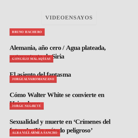
VIDEOENSAYOS
BRUNO HACHERO
Alemania, año cero / Agua plateada,
autorretrato de Siria
GONCALO MALAQUIAS
El asiento del fantasma
JORGEALVAROMANZANO
Cómo Walter White se convierte en
Heisenberg
JORGE NEGRETE
Sexualidad y muerte en ‘Crímenes del
futuro’ y ‘Un método peligroso’
ALBA VILLARMEA SANCHO