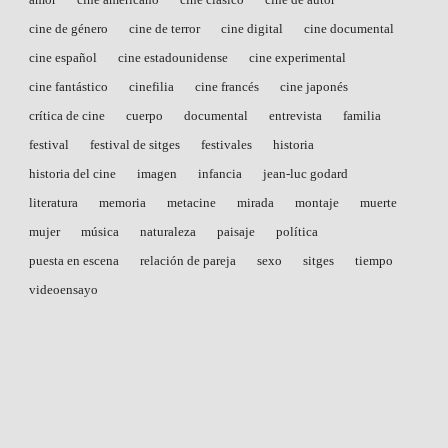
cine de género
cine de terror
cine digital
cine documental
cine español
cine estadounidense
cine experimental
cine fantástico
cinefilia
cine francés
cine japonés
crítica de cine
cuerpo
documental
entrevista
familia
festival
festival de sitges
festivales
historia
historia del cine
imagen
infancia
jean-luc godard
literatura
memoria
metacine
mirada
montaje
muerte
mujer
música
naturaleza
paisaje
política
puesta en escena
relación de pareja
sexo
sitges
tiempo
videoensayo