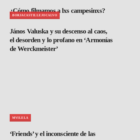
¿Cómo filmamos a lxs campesinxs?
BORJACASTILLEJOCALVO
János Valuska y su descenso al caos,
el desorden y lo profano en ‘Armonías
de Werckmeister’
MVILELA
‘Friends’ y el inconsciente de las