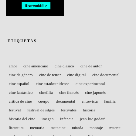
ETIQUETAS
amor
cine americano
cine clásico
cine de autor
cine de género
cine de terror
cine digital
cine documental
cine español
cine estadounidense
cine experimental
cine fantástico
cinefilia
cine francés
cine japonés
crítica de cine
cuerpo
documental
entrevista
familia
festival
festival de sitges
festivales
historia
historia del cine
imagen
infancia
jean-luc godard
literatura
memoria
metacine
mirada
montaje
muerte