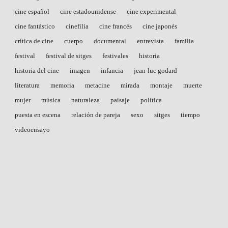
cine español
cine estadounidense
cine experimental
cine fantástico
cinefilia
cine francés
cine japonés
crítica de cine
cuerpo
documental
entrevista
familia
festival
festival de sitges
festivales
historia
historia del cine
imagen
infancia
jean-luc godard
literatura
memoria
metacine
mirada
montaje
muerte
mujer
música
naturaleza
paisaje
política
puesta en escena
relación de pareja
sexo
sitges
tiempo
videoensayo