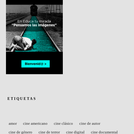
ETIQUETAS
amor
cine americano
cine clásico
cine de autor
cine de género
cine de terror
cine digital
cine documental