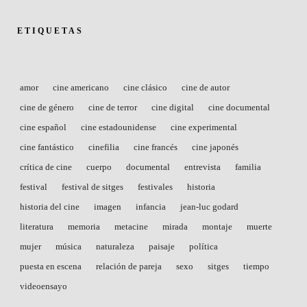
ETIQUETAS
amor
cine americano
cine clásico
cine de autor
cine de género
cine de terror
cine digital
cine documental
cine español
cine estadounidense
cine experimental
cine fantástico
cinefilia
cine francés
cine japonés
crítica de cine
cuerpo
documental
entrevista
familia
festival
festival de sitges
festivales
historia
historia del cine
imagen
infancia
jean-luc godard
literatura
memoria
metacine
mirada
montaje
muerte
mujer
música
naturaleza
paisaje
política
puesta en escena
relación de pareja
sexo
sitges
tiempo
videoensayo