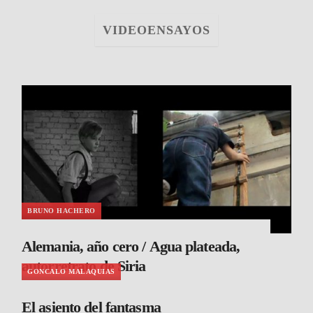
VIDEOENSAYOS
BRUNO HACHERO
Alemania, año cero / Agua plateada,
autorretrato de Siria
GONCALO MALAQUIAS
El asiento del fantasma