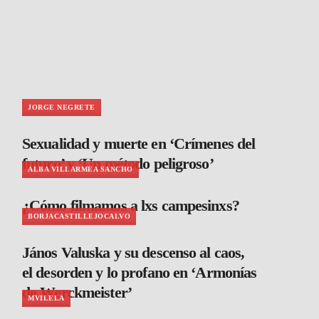
JORGE NEGRETE
Sexualidad y muerte en ‘Crímenes del
futuro’ y ‘Un método peligroso’
ALBA VILLARMEA SANCHO
¿Cómo filmamos a lxs campesinxs?
BORJACASTILLEJOCALVO
János Valuska y su descenso al caos,
el desorden y lo profano en ‘Armonías
de Werckmeister’
MVILELA