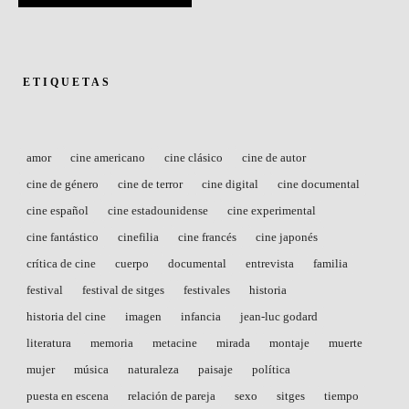
ETIQUETAS
amor
cine americano
cine clásico
cine de autor
cine de género
cine de terror
cine digital
cine documental
cine español
cine estadounidense
cine experimental
cine fantástico
cinefilia
cine francés
cine japonés
crítica de cine
cuerpo
documental
entrevista
familia
festival
festival de sitges
festivales
historia
historia del cine
imagen
infancia
jean-luc godard
literatura
memoria
metacine
mirada
montaje
muerte
mujer
música
naturaleza
paisaje
política
puesta en escena
relación de pareja
sexo
sitges
tiempo