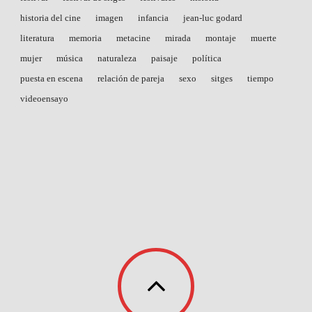
historia del cine
imagen
infancia
jean-luc godard
literatura
memoria
metacine
mirada
montaje
muerte
mujer
música
naturaleza
paisaje
política
puesta en escena
relación de pareja
sexo
sitges
tiempo
videoensayo