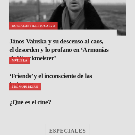
BORJACASTILLEJOCALVO
János Valuska y su descenso al caos,
el desorden y lo profano en ‘Armonías
de Werckmeister’
MVILELA
‘Friends’ y el inconsciente de las
imágenes
TELMORIBEIRO
¿Qué es el cine?
ESPECIALES