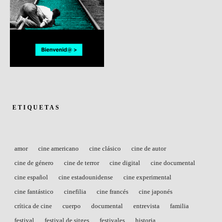
ETIQUETAS
amor
cine americano
cine clásico
cine de autor
cine de género
cine de terror
cine digital
cine documental
cine español
cine estadounidense
cine experimental
cine fantástico
cinefilia
cine francés
cine japonés
crítica de cine
cuerpo
documental
entrevista
familia
festival
festival de sitges
festivales
historia