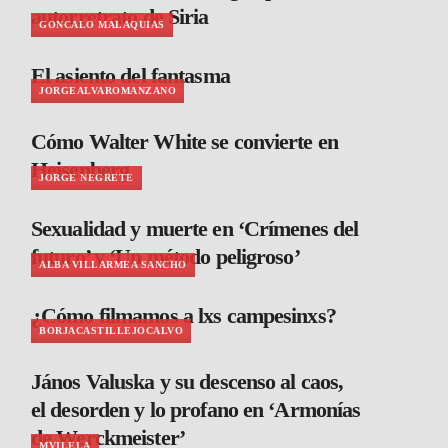
autorretrato de Siria
GONCALO MALAQUIAS
El asiento del fantasma
JORGEALVAROMANZANO
Cómo Walter White se convierte en
Heisenberg
JORGE NEGRETE
Sexualidad y muerte en ‘Crímenes del
futuro’ y ‘Un método peligroso’
ALBA VILLARMEA SANCHO
¿Cómo filmamos a lxs campesinxs?
BORJACASTILLEJOCALVO
János Valuska y su descenso al caos,
el desorden y lo profano en ‘Armonías
de Werckmeister’
MVILELA