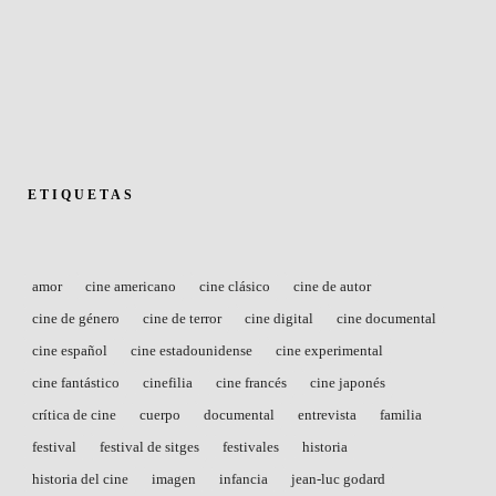
ETIQUETAS
amor
cine americano
cine clásico
cine de autor
cine de género
cine de terror
cine digital
cine documental
cine español
cine estadounidense
cine experimental
cine fantástico
cinefilia
cine francés
cine japonés
crítica de cine
cuerpo
documental
entrevista
familia
festival
festival de sitges
festivales
historia
historia del cine
imagen
infancia
jean-luc godard