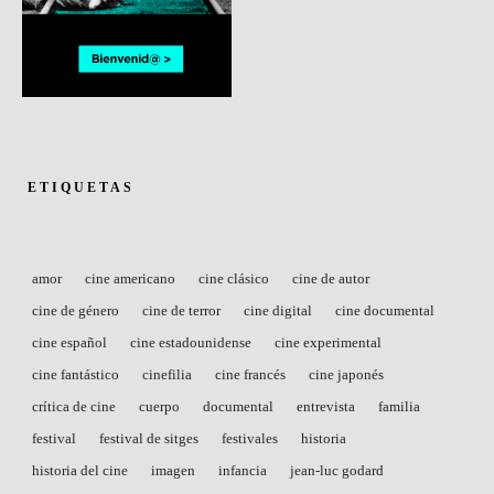
ETIQUETAS
amor
cine americano
cine clásico
cine de autor
cine de género
cine de terror
cine digital
cine documental
cine español
cine estadounidense
cine experimental
cine fantástico
cinefilia
cine francés
cine japonés
crítica de cine
cuerpo
documental
entrevista
familia
festival
festival de sitges
festivales
historia
historia del cine
imagen
infancia
jean-luc godard