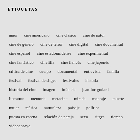
ETIQUETAS
amor
cine americano
cine clásico
cine de autor
cine de género
cine de terror
cine digital
cine documental
cine español
cine estadounidense
cine experimental
cine fantástico
cinefilia
cine francés
cine japonés
crítica de cine
cuerpo
documental
entrevista
familia
festival
festival de sitges
festivales
historia
historia del cine
imagen
infancia
jean-luc godard
literatura
memoria
metacine
mirada
montaje
muerte
mujer
música
naturaleza
paisaje
política
puesta en escena
relación de pareja
sexo
sitges
tiempo
videoensayo