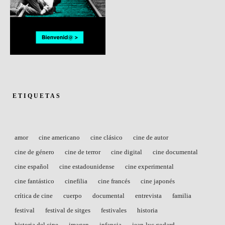
ETIQUETAS
amor
cine americano
cine clásico
cine de autor
cine de género
cine de terror
cine digital
cine documental
cine español
cine estadounidense
cine experimental
cine fantástico
cinefilia
cine francés
cine japonés
crítica de cine
cuerpo
documental
entrevista
familia
festival
festival de sitges
festivales
historia
historia del cine
imagen
infancia
jean-luc godard