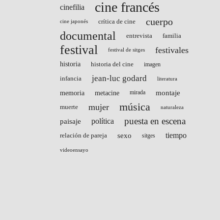
cine francés
cinefilia
cuerpo
crítica de cine
cine japonés
documental
entrevista
familia
festival
festivales
festival de sitges
historia
historia del cine
imagen
jean-luc godard
infancia
literatura
montaje
memoria
metacine
mirada
música
mujer
muerte
naturaleza
puesta en escena
paisaje
política
sexo
tiempo
relación de pareja
sitges
videoensayo