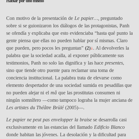
Hablar por uno mismo
Con motivo de la presentación de
Le papier…,
preguntado
sobre si se guionizaron los diálogos de las protagonistas, Panh
se ofendía y explicaba que esto evidenciaba “hasta qué punto la
gente piensa que ellas no pueden hablar por sí mismas. Claro
que pueden, pero pocos les preguntan”
(2)
↓
. Al devolverles la
palabra que la sociedad acalla, al exponer públicamente sus
testimonios, Panh no solo las dignifica y las hace
presentes
,
sino que tiende otro puente para reclamar una toma de
conciencia institucional. La palabra trata de elevarse como
elemento despertador de una sociedad sumida en pesadillas que
no pueden alejar ni el
mâ
que las prostitutas consumen ni
ningún somnífero —como tampoco lograba la mujer anciana de
Les artistes du Théâtre Brülé
(2005)—.
Le papier ne peut pas envelopper la braise
se desarrolla casi
exclusivamente en las estancias del llamado
Edificio Blanco
donde habitan las jóvenes. La desolación y la dificultad para