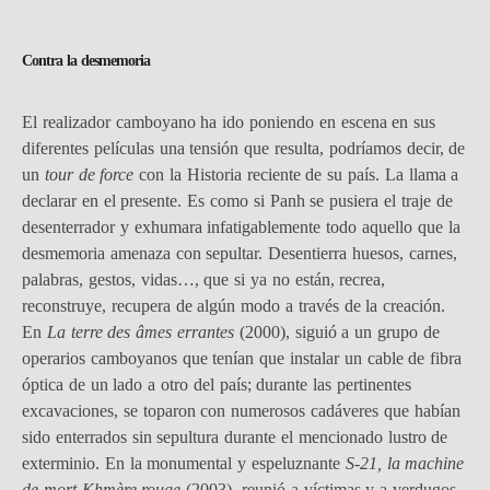
Contra la desmemoria
El realizador camboyano ha ido poniendo en escena en sus
diferentes películas una tensión que resulta, podríamos decir, de
un
tour de force
con la Historia reciente de su país. La llama a
declarar en el presente. Es como si Panh se pusiera el traje de
desenterrador y exhumara infatigablemente todo aquello que la
desmemoria amenaza con sepultar. Desentierra huesos, carnes,
palabras, gestos, vidas…, que si ya no están, recrea,
reconstruye, recupera de algún modo a través de la creación.
En
La terre des âmes errantes
(2000), siguió a un grupo de
operarios camboyanos que tenían que instalar un cable de fibra
óptica de un lado a otro del país; durante las pertinentes
excavaciones, se toparon con numerosos cadáveres que habían
sido enterrados sin sepultura durante el mencionado lustro de
exterminio. En la monumental y espeluznante
S-21, la machine
de mort Khmère rouge
(2003), reunió a víctimas y a verdugos