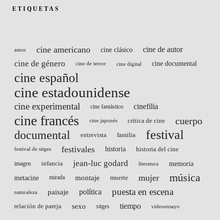
ETIQUETAS
cine americano
cine de autor
cine clásico
amor
cine de género
cine documental
cine de terror
cine digital
cine español
cine estadounidense
cine experimental
cinefilia
cine fantástico
cine francés
cuerpo
crítica de cine
cine japonés
festival
documental
entrevista
familia
festivales
historia
historia del cine
festival de sitges
jean-luc godard
infancia
memoria
imagen
literatura
música
mujer
montaje
metacine
mirada
muerte
puesta en escena
paisaje
política
naturaleza
sexo
tiempo
relación de pareja
sitges
videoensayo