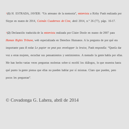
↑
(1)
H. ESTRADA, JAVIER: “Un artesano de la memoria”,
entrevista
a Rithy Panh realizada por
Skype en marzo de 2014,
Caimán Cuadernos de Cine
, abril 2014, n.º 26 (77), págs. 16-17.
↑
(2)
Declaración traducida de la
entrevista
realizada por Claire Doole en marzo de 2007 para
Human Rights Tribune
, web especializada en Derechos Humanos. A la pregunta de por qué era
importante para él rodar
Le papier ne peut pas envelopper la braise
, Panh respondía: “Quería dar
voz a estas mujeres, escuchar sus pensamientos y sentimientos. A menudo la gente habla por ellas.
Me han hecho varias veces preguntas molestas sobre si escribí los diálogos, lo que muestra hasta
qué punto la gente piensa que ellas no pueden hablar por sí mismas. Claro que pueden, pero
pocos les preguntan”.
© Covadonga G. Lahera, abril de 2014