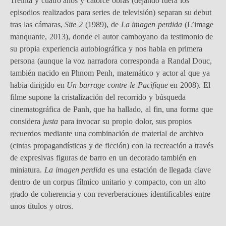
Treinta y cuatro años y catorce obras (dejando fuera los
episodios realizados para series de televisión) separan su debut
tras las cámaras,
Site 2
(1989), de
La imagen perdida
(L’image
manquante, 2013), donde el autor camboyano da testimonio de
su propia experiencia autobiográfica y nos habla en primera
persona (aunque la voz narradora corresponda a Randal Douc,
también nacido en Phnom Penh, matemático y actor al que ya
había dirigido en
Un barrage contre le Pacifique
en 2008). El
filme supone la cristalización del recorrido y búsqueda
cinematográfica de Panh, que ha hallado, al fin, una forma que
considera
justa
para invocar su propio dolor, sus propios
recuerdos mediante una combinación de material de archivo
(cintas propagandísticas y de ficción) con la recreación a través
de expresivas figuras de barro en un decorado también en
miniatura.
La imagen perdida
es una estación de llegada clave
dentro de un corpus fílmico unitario y compacto, con un alto
grado de coherencia y con reverberaciones identificables entre
unos títulos y otros.