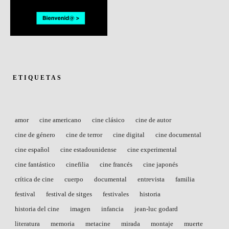
ETIQUETAS
amor
cine americano
cine clásico
cine de autor
cine de género
cine de terror
cine digital
cine documental
cine español
cine estadounidense
cine experimental
cine fantástico
cinefilia
cine francés
cine japonés
crítica de cine
cuerpo
documental
entrevista
familia
festival
festival de sitges
festivales
historia
historia del cine
imagen
infancia
jean-luc godard
literatura
memoria
metacine
mirada
montaje
muerte