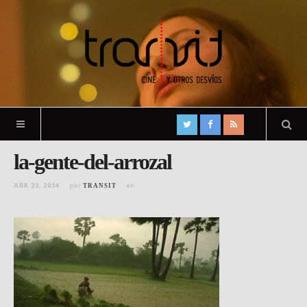
la-gente-del-arrozal
ABR 23, 2014
por
en
TRANSIT