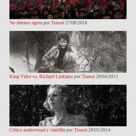
No intenso agora
por
Transit
27/08/2018
King Vidor vs. Richard Linklater
por
Transit
28/04/2013
Crítica audiovisual y cinefilia
por
Transit
28/01/2014