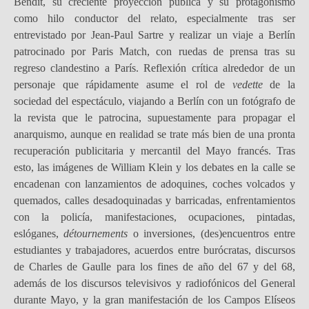
Bendit, su creciente proyección pública y su protagonismo
como hilo conductor del relato, especialmente tras ser
entrevistado por Jean-Paul Sartre y realizar un viaje a Berlín
patrocinado por Paris Match, con ruedas de prensa tras su
regreso clandestino a París. Reflexión crítica alrededor de un
personaje que rápidamente asume el rol de
vedette
de la
sociedad del espectáculo, viajando a Berlín con un fotógrafo de
la revista que le patrocina, supuestamente para propagar el
anarquismo, aunque en realidad se trate más bien de una pronta
recuperación publicitaria y mercantil del Mayo francés. Tras
esto, las imágenes de William Klein y los debates en la calle se
encadenan con lanzamientos de adoquines, coches volcados y
quemados, calles desadoquinadas y barricadas, enfrentamientos
con la policía, manifestaciones, ocupaciones, pintadas,
eslóganes,
détournements
o inversiones, (des)encuentros entre
estudiantes y trabajadores, acuerdos entre burócratas, discursos
de Charles de Gaulle para los fines de año del 67 y del 68,
además de los discursos televisivos y radiofónicos del General
durante Mayo, y la gran manifestación de los Campos Elíseos