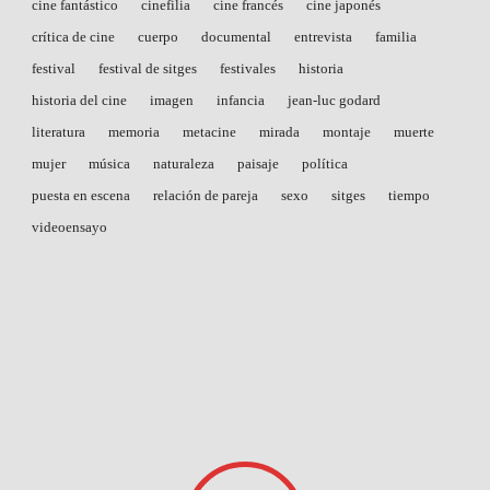
cine fantástico
cinefilia
cine francés
cine japonés
crítica de cine
cuerpo
documental
entrevista
familia
festival
festival de sitges
festivales
historia
historia del cine
imagen
infancia
jean-luc godard
literatura
memoria
metacine
mirada
montaje
muerte
mujer
música
naturaleza
paisaje
política
puesta en escena
relación de pareja
sexo
sitges
tiempo
videoensayo