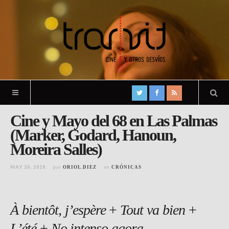
Cine y Mayo del 68 en Las Palmas
(Marker, Godard, Hanoun,
Moreira Salles)
MAY 20, 2018
por
en
ORIOL.DIEZ
CRÓNICAS
À bientôt, j’espère
+
Tout va bien
+
L’été
+
No intenso agora