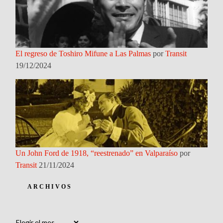
El regreso de Toshiro Mifune a Las Palmas
por
Transit
19/12/2024
Un John Ford de 1918, “reestrenado” en Valparaíso
por
Transit
21/11/2024
ARCHIVOS
Archivos