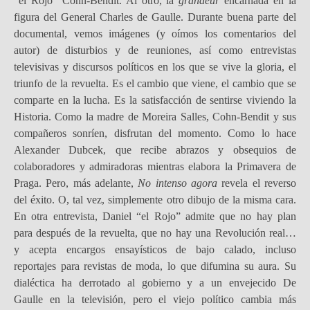
“el Rojo” Cohn-Bendit. Al otro, la
grandeur
encarnada en la
figura del General Charles de Gaulle. Durante buena parte del
documental, vemos imágenes (y oímos los comentarios del
autor) de disturbios y de reuniones, así como entrevistas
televisivas y discursos políticos en los que se vive la gloria, el
triunfo de la revuelta. Es el cambio que viene, el cambio que se
comparte en la lucha. Es la satisfacción de sentirse viviendo la
Historia. Como la madre de Moreira Salles, Cohn-Bendit y sus
compañeros sonríen, disfrutan del momento. Como lo hace
Alexander Dubcek, que recibe abrazos y obsequios de
colaboradores y admiradoras mientras elabora la Primavera de
Praga. Pero, más adelante,
No intenso agora
revela el reverso
del éxito. O, tal vez, simplemente otro dibujo de la misma cara.
En otra entrevista, Daniel “el Rojo” admite que no hay plan
para después de la revuelta, que no hay una Revolución real…
y acepta encargos ensayísticos de bajo calado, incluso
reportajes para revistas de moda, lo que difumina su aura. Su
dialéctica ha derrotado al gobierno y a un envejecido De
Gaulle en la televisión, pero el viejo político cambia más