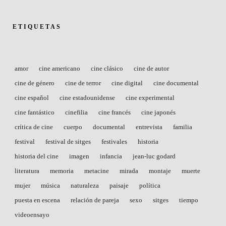
ETIQUETAS
amor
cine americano
cine clásico
cine de autor
cine de género
cine de terror
cine digital
cine documental
cine español
cine estadounidense
cine experimental
cine fantástico
cinefilia
cine francés
cine japonés
crítica de cine
cuerpo
documental
entrevista
familia
festival
festival de sitges
festivales
historia
historia del cine
imagen
infancia
jean-luc godard
literatura
memoria
metacine
mirada
montaje
muerte
mujer
música
naturaleza
paisaje
política
puesta en escena
relación de pareja
sexo
sitges
tiempo
videoensayo