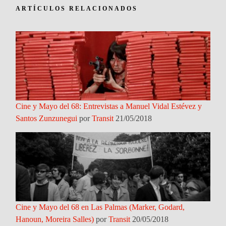
ARTÍCULOS RELACIONADOS
Cine y Mayo del 68: Entrevistas a Manuel Vidal Estévez y
Santos Zunzunegui
por
Transit
21/05/2018
Cine y Mayo del 68 en Las Palmas (Marker, Godard,
Hanoun, Moreira Salles)
por
Transit
20/05/2018