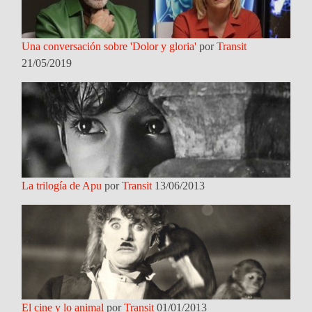
Una conversación sobre 'Dolor y gloria'
por
Transit
21/05/2019
La trilogía de Apu
por
Transit
13/06/2013
El cine y lo animal
por
Transit
01/01/2013