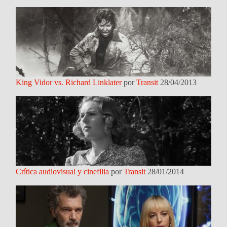
King Vidor vs. Richard Linklater
por
Transit
28/04/2013
Crítica audiovisual y cinefilia
por
Transit
28/01/2014