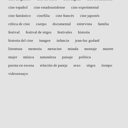
cine español
cine estadounidense
cine experimental
cine fantástico
cinefilia
cine francés
cine japonés
crítica de cine
cuerpo
documental
entrevista
familia
festival
festival de sitges
festivales
historia
historia del cine
imagen
infancia
jean-luc godard
literatura
memoria
metacine
mirada
montaje
muerte
mujer
música
naturaleza
paisaje
política
puesta en escena
relación de pareja
sexo
sitges
tiempo
videoensayo