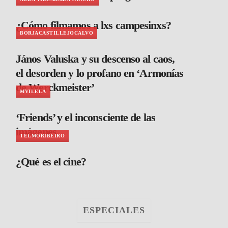
¿Cómo filmamos a lxs campesinxs?
BORJACASTILLEJOCALVO
János Valuska y su descenso al caos,
el desorden y lo profano en ‘Armonías
de Werckmeister’
MVILELA
‘Friends’ y el inconsciente de las
imágenes
TELMORIBEIRO
¿Qué es el cine?
ESPECIALES