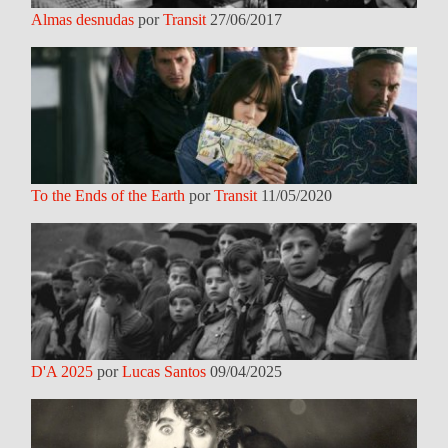
Almas desnudas
por
Transit
27/06/2017
To the Ends of the Earth
por
Transit
11/05/2020
D'A 2025
por
Lucas Santos
09/04/2025