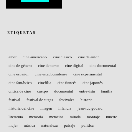
ETIQUETAS
amor
cine americano
cine clásico
cine de autor
cine de género
cine de terror
cine digital
cine documental
cine español
cine estadounidense
cine experimental
cine fantástico
cinefilia
cine francés
cine japonés
crítica de cine
cuerpo
documental
entrevista
familia
festival
festival de sitges
festivales
historia
historia del cine
imagen
infancia
jean-luc godard
literatura
memoria
metacine
mirada
montaje
muerte
mujer
música
naturaleza
paisaje
política