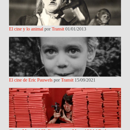
El cine y lo animal
por
Transit
01/01/2013
El cine de Eric Pauwels
por
Transit
15/09/2021