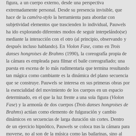
figura, a un cuerpo externo, desde una perspectiva
extremadamente personal. Desde su presencia invisible, que
hace de la
caméra-stylo
la herramienta para abordar con
subjetividad elementos que trascienden lo individual, Pauwels
ha ido explorando diferentes modos de seguir interpelándo(se)
mediante la interacción con el otro (al principio, observando y
después incluso hablando). En
Violon Fase
, como en
Trois
danses hongroises de Brahms
(1990), la coreografía propia de
la cámara es empleada para filmar el baile coreografiado; una
puesta en escena de lo más rudimentaria que termina resultando
tan mágica como cambiante es la dinámica del plano secuencia
que se construye. Pauwels se interesa en sus primeras obras por
la esencialidad del movimiento de los cuerpos en un espacio
determinado, en el que la luz frente a una sola figura (
Violon
Fase
) y la armonía de dos cuerpos (
Trois danses hongroises de
Brahms
) actúan como elemento de fulguración y cambio
dinámicos en secuencias de larga duración sin cortes. Dentro
de un ejercicio hipnótico, Pauwels se coloca tras la cámara para
moverse, no al son de la música como las bailarinas, sino al