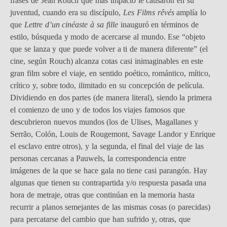
frases de Jean Rouch que más impacto le causaron en su
juventud, cuando era su discípulo,
Les Films rêvés
amplía lo
que
Lettre d’un cinéaste à sa fille
inauguró en términos de
estilo, búsqueda y modo de acercarse al mundo. Ese “objeto
que se lanza y que puede volver a ti de manera diferente” (el
cine, según Rouch) alcanza cotas casi inimaginables en este
gran film sobre el viaje, en sentido poético, romántico, mítico,
crítico y, sobre todo, ilimitado en su concepción de película.
Dividiendo en dos partes (de manera literal), siendo la primera
el comienzo de uno y de todos los viajes famosos que
descubrieron nuevos mundos (los de Ulises, Magallanes y
Serrão, Colón, Louis de Rougemont, Savage Landor y Enrique
el esclavo entre otros), y la segunda, el final del viaje de las
personas cercanas a Pauwels, la correspondencia entre
imágenes de la que se hace gala no tiene casi parangón. Hay
algunas que tienen su contrapartida y/o respuesta pasada una
hora de metraje, otras que continúan en la memoria hasta
recurrir a planos semejantes de las mismas cosas (o parecidas)
para percatarse del cambio que han sufrido y, otras, que