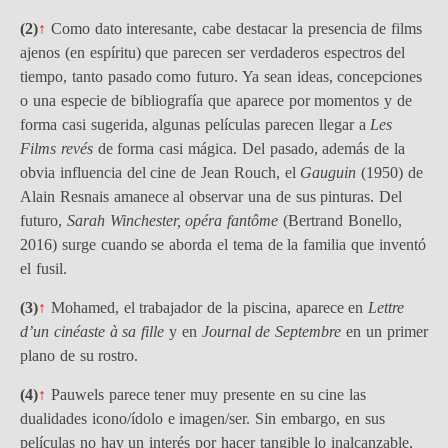
(2)
↑
Como dato interesante, cabe destacar la presencia de films
ajenos (en espíritu) que parecen ser verdaderos espectros del
tiempo, tanto pasado como futuro. Ya sean ideas, concepciones
o una especie de bibliografía que aparece por momentos y de
forma casi sugerida, algunas películas parecen llegar a
Les
Films revés
de forma casi mágica. Del pasado, además de la
obvia influencia del cine de Jean Rouch, el
Gauguin
(1950) de
Alain Resnais amanece al observar una de sus pinturas. Del
futuro,
Sarah Winchester, opéra fantôme
(Bertrand Bonello,
2016) surge cuando se aborda el tema de la familia que inventó
el fusil.
(3)
↑
Mohamed, el trabajador de la piscina, aparece en
Lettre
d’un cinéaste à sa fille
y en
Journal de Septembre
en un primer
plano de su rostro.
(4)
↑
Pauwels parece tener muy presente en su cine las
dualidades icono/ídolo e imagen/ser. Sin embargo, en sus
películas no hay un interés por hacer tangible lo inalcanzable,