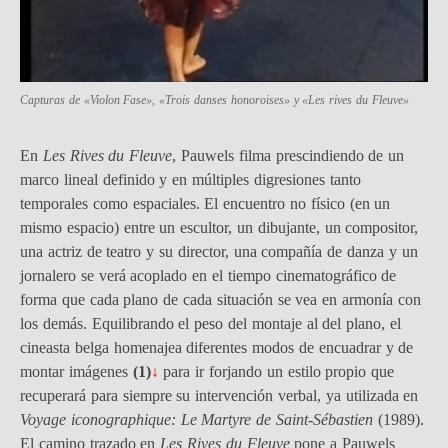
Capturas de «Violon Fase», «Trois danses honoroises» y «Les rives du Fleuve»
En
Les Rives du Fleuve
, Pauwels filma prescindiendo de un
marco lineal definido y en múltiples digresiones tanto
temporales como espaciales. El encuentro no físico (en un
mismo espacio) entre un escultor, un dibujante, un compositor,
una actriz de teatro y su director, una compañía de danza y un
jornalero se verá acoplado en el tiempo cinematográfico de
forma que cada plano de cada situación se vea en armonía con
los demás. Equilibrando el peso del montaje al del plano, el
cineasta belga homenajea diferentes modos de encuadrar y de
montar imágenes
(1)
↓
para ir forjando un estilo propio que
recuperará para siempre su intervención verbal, ya utilizada en
Voyage iconographique: Le Martyre de Saint-Sébastien
(1989).
El camino trazado en
Les Rives du Fleuve
pone a Pauwels