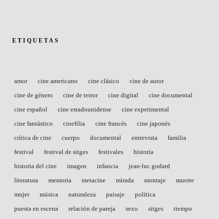
ETIQUETAS
amor
cine americano
cine clásico
cine de autor
cine de género
cine de terror
cine digital
cine documental
cine español
cine estadounidense
cine experimental
cine fantástico
cinefilia
cine francés
cine japonés
crítica de cine
cuerpo
documental
entrevista
familia
festival
festival de sitges
festivales
historia
historia del cine
imagen
infancia
jean-luc godard
literatura
memoria
metacine
mirada
montaje
muerte
mujer
música
naturaleza
paisaje
política
puesta en escena
relación de pareja
sexo
sitges
tiempo