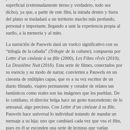
superficial (extremadamente tierno y verdadero, todo sea
dicho), ya que, a partir de este film, la mirada dentro y fuera
del plano se trasladará a un territorio mucho más profundo,
personal e importante, llegando a unir la experiencia propia al
sueño, a la memoria y al mito.
La narración de Pauwels dará un vuelco significativo con su
“trilogía de la cabaña”
(Trilogie de la cabane
), compuesta por
Lettre d’un cinéaste à sa fille
(2000),
Les Films rêvés
(2010),
La Deuxième Nuit
(2016). Esta serie de filmes, conectados por
su esencia y su modo de narrar, convierten a Pauwels en un
cineasta de múltiples capas, que es a su vez escritor de un
diario filmado, viajero permanente y creador de relatos tan
fantásticos como reales son las imágenes que los pueblan. De
lo cotidiano, el director belga hace un gesto trascendente; de lo
artesanal, algo precioso. Con
Lettre d’un cinéaste à sa fille
,
Pauwels hace universal lo individual tratando de mandar un
mensaje a su hija; uno que cambiará cada vez que vea el film,
pues en él se esconden una serie de lecturas que varían