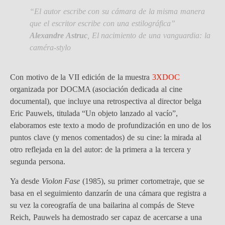
“El autor escribe con su cámara de la misma manera
que el escritor escribe con una estilográfica”
Alexandre Astruc
,
El nacimiento de una vanguardia: la
caméra-stylo
Con motivo de la VII edición de la muestra
3XDOC
organizada por DOCMA (asociación dedicada al cine
documental), que incluye una retrospectiva al director belga
Eric Pauwels, titulada “Un objeto lanzado al vacío”,
elaboramos este texto a modo de profundización en uno de los
puntos clave (y menos comentados) de su cine: la mirada al
otro reflejada en la del autor: de la primera a la tercera y
segunda persona.
Ya desde
Violon Fase
(1985), su primer cortometraje, que se
basa en el seguimiento danzarín de una cámara que registra a
su vez la coreografía de una bailarina al compás de Steve
Reich, Pauwels ha demostrado ser capaz de acercarse a una