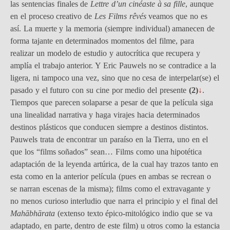
las sentencias finales de
Lettre d’un cinéaste à sa fille
, aunque
en el proceso creativo de
Les Films rêvés
veamos que no es
así. La muerte y la memoria (siempre individual) amanecen de
forma tajante en determinados momentos del filme, para
realizar un modelo de estudio y autocrítica que recupera y
amplía el trabajo anterior. Y Eric Pauwels no se contradice a la
ligera, ni tampoco una vez, sino que no cesa de interpelar(se) el
pasado y el futuro con su cine por medio del presente
(2)
↓
.
Tiempos que parecen solaparse a pesar de que la película siga
una linealidad narrativa y haga virajes hacia determinados
destinos plásticos que conducen siempre a destinos distintos.
Pauwels trata de encontrar un paraíso en la Tierra, uno en el
que los “films soñados” sean… Films como una hipotética
adaptación de la leyenda artúrica, de la cual hay trazos tanto en
esta como en la anterior película (pues en ambas se recrean o
se narran escenas de la misma); films como el extravagante y
no menos curioso interludio que narra el principio y el final del
Mahābhārata
(extenso texto épico-mitológico indio que se va
adaptado, en parte, dentro de este film) u otros como la estancia