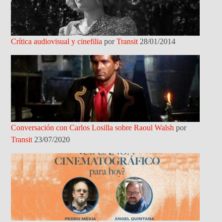
Crítica audiovisual y cinefilia
por
Transit
28/01/2014
Conversación con Carlos Losilla sobre Raoul Walsh
por
Transit
23/07/2020