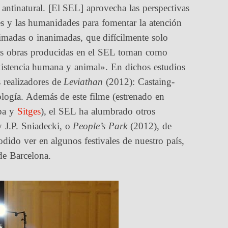
 antinatural. [El SEL] aprovecha las perspectivas
ales y las humanidades para fomentar la atención
madas o inanimadas, que difícilmente solo
las obras producidas en el SEL toman como
 existencia humana y animal». En dichos estudios
s realizadores de
Leviathan
(2012): Castaing-
pología. Además de este filme (estrenado en
pa y
Sitges
), el SEL ha alumbrado otros
 J.P. Sniadecki, o
People’s Park
(2012), de
do ver en algunos festivales de nuestro país,
de Barcelona.