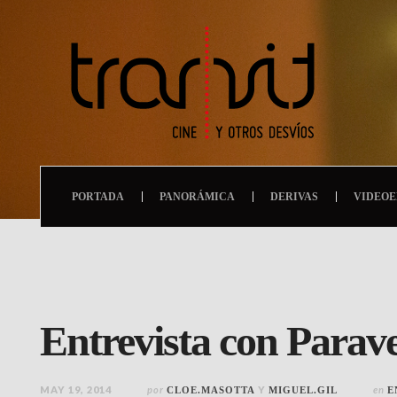
PORTADA
PANORÁMICA
DERIVAS
VIDEOE
Entrevista con Parav
MAY 19, 2014
por
Y
en
CLOE.MASOTTA
MIGUEL.GIL
E