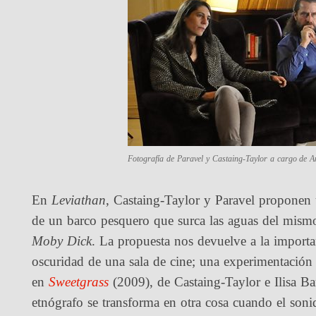
Fotografía de Paravel y Castaing-Taylor a cargo de
En
Leviathan
, Castaing-Taylor y Paravel proponen u
de un barco pesquero que surca las aguas del mism
Moby Dick
. La propuesta nos devuelve a la importa
oscuridad de una sala de cine; una experimentación 
en
Sweetgrass
(2009), de Castaing-Taylor e Ilisa B
etnógrafo se transforma en otra cosa cuando el sonid