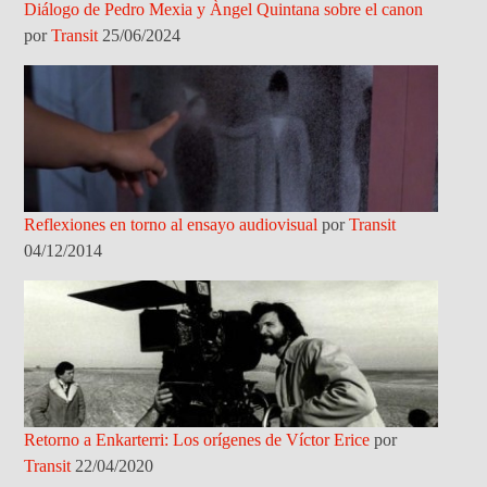
Diálogo de Pedro Mexia y Àngel Quintana sobre el canon
por
Transit
25/06/2024
Reflexiones en torno al ensayo audiovisual
por
Transit
04/12/2014
Retorno a Enkarterri: Los orígenes de Víctor Erice
por
Transit
22/04/2020