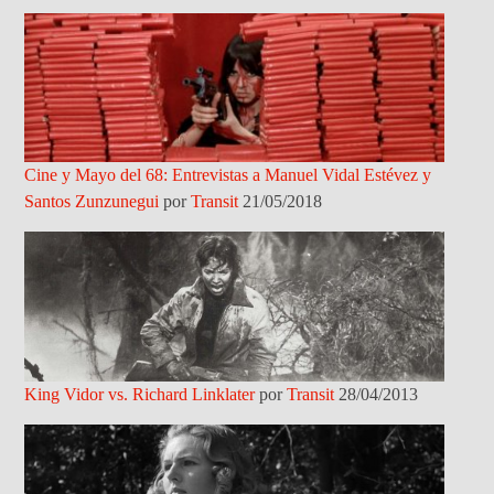
Cine y Mayo del 68: Entrevistas a Manuel Vidal Estévez y
Santos Zunzunegui
por
Transit
21/05/2018
King Vidor vs. Richard Linklater
por
Transit
28/04/2013