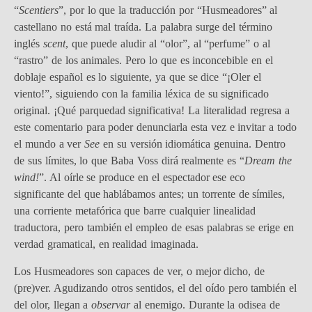
“
Scentiers
”, por lo que la traducción por “Husmeadores” al
castellano no está mal traída. La palabra surge del término
inglés
scent
, que puede aludir al “olor”, al “perfume” o al
“rastro” de los animales. Pero lo que es inconcebible en el
doblaje español es lo siguiente, ya que se dice “¡Oler el
viento!”, siguiendo con la familia léxica de su significado
original. ¡Qué parquedad significativa! La literalidad regresa a
este comentario para poder denunciarla esta vez e invitar a todo
el mundo a ver
See
en su versión idiomática genuina. Dentro
de sus límites, lo que Baba Voss dirá realmente es “
Dream the
wind!
”. Al oírle se produce en el espectador ese eco
significante del que hablábamos antes; un torrente de símiles,
una corriente metafórica que barre cualquier linealidad
traductora, pero también el empleo de esas palabras se erige en
verdad gramatical, en realidad imaginada.
Los Husmeadores son capaces de ver, o mejor dicho, de
(pre)ver. Agudizando otros sentidos, el del oído pero también el
del olor, llegan a
observar
al enemigo. Durante la odisea de