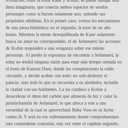
revelación
, entre la reina Kane y Kofun, se puede dibujar otra
línea imaginaria, que conecta ambos espacios de sendos
personajes como si fuesen solamente uno, uniendo sus
propósitos nihilistas. En el primer caso, vemos los mecanismos
de una presa hidráulica; en el segundo, la torre de un alto
horno. Mientras la mente desequilibrada de Kane solamente
busca un amor no correspondido, el de Jerlamarel; las acciones
de Kofun responden a una venganza sobre ese mismo
personaje. Al perder la esperanza de encontrar a Jerlamarel, la
reina no tendrá ninguna razón para estar más tiempo sentada en
el trono de Kanzua Dam, donde las conspiraciones la están
cercando, y decide acabar con todo: no solo destruye el
palacio, sino todo lo que se encuentra a su alrededor, incluida
la ciudad con sus habitantes. La ira conduce a Kofun a
desacelerar el ritmo del carbón que alimenta de luz y calor la
prisión/bastión de Jerlamarel, lo que aboca a este a una
oscuridad de la cual se aprovechará Baba Voss en su lucha
contra él. Y será en ese enfrentamiento donde comprobaremos
otra contundente conexión, esta vez entre el capítulo segundo,