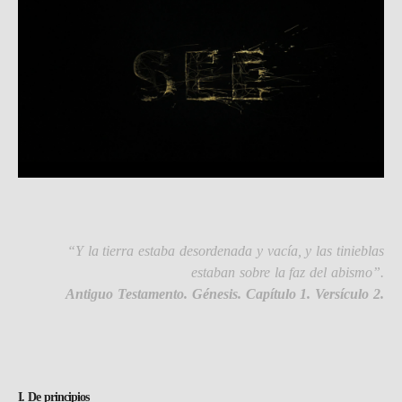
“Y la tierra estaba desordenada y vacía, y las tinieblas
estaban sobre la faz del abismo”.
Antiguo Testamento. Génesis. Capítulo 1. Versículo 2.
I. De principios