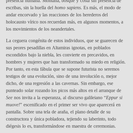
presencia humana. Montaña, bosque y costa sin presencia de
escribas, sin la huella del
homo sapiens
. Es más, el modo de
andar encorvado y las reacciones de los herederos del
holocausto vírico nos recuerdan más, en algunos momentos, a
los movimientos de los neandertales.
La ceguera congénita de estos individuos, que se guarecen de
sus peores pesadillas en Altamiras ignotas, en poblados
escondidos bajo la niebla, les convierte en precavidos, en
hombres y mujeres que han transformado su miedo en religión.
Por tanto, en esta fábula que se supone futurista no seremos
testigos de una evolución, sino de una involución o, mejor
dicho, de una regresión a las cavernas. Sin embargo, ese
punteado solar rozando los picos más altos en el arranque de
See
nos invita a la esperanza, al discurso galileiano “
Eppur si
muove!
” escenificado en el primer ser vivo que aparecerá en
pantalla. Sobre una tela de araña, el plano detalle de su
constructora y única pobladora, tejiendo su laberinto, todo
diégesis lo es, transformándose en maestra de ceremonias.