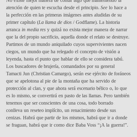
No existe mejor manera de contar algo que manteniendo la
atención de quien te escucha desde el principio.
See
lo hace a
la perfección en las primeras imágenes antes aludidas de su
primer capítulo (
La llama de dios
/ Godflame). La historia
arranca
in media res
y quizá no exista mejor manera de narrar
que la del propio sacrificio, aquella donde el relato se destruye.
Partimos de un mundo aniquilado cuyos supervivientes nacen
ciegos, un mundo que ha relegado el concepto de visión a
leyenda, hasta el punto que hablar de ello se considera tabú.
Los buscadores de brujería, comandados por su general
Tamacti Jun (Christian Camargo), serán ese ejército de foráneos
que se apelotona al pie de la montaña que ha servido de
protección al clan, y que ahora será escenario bélico o, lo que
es lo mismo, se convertirá en pasto de las llamas. Pero también
tenemos que ser conscientes de una cosa, todo borrado
conlleva un reseteo implícito, un renacimiento desde sus
cenizas. Habrá que partir de los mismos, habrá que ir a donde
se fraguan, habrá que ir como dice Baba Voss “¡A la guerra!”.