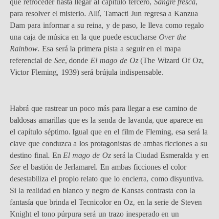
que retroceder hasta llegar al capítulo tercero,
Sangre fresca
,
para resolver el misterio. Allí, Tamacti Jun regresa a Kanzua
Dam para informar a su reina, y de paso, le lleva como regalo
una caja de música en la que puede escucharse
Over the
Rainbow
. Esa será la primera pista a seguir en el mapa
referencial de
See
, donde
El mago de Oz
(The Wizard Of Oz,
Victor Fleming, 1939) será brújula indispensable.
Habrá que rastrear un poco más para llegar a ese camino de
baldosas amarillas que es la senda de lavanda, que aparece en
el capítulo séptimo. Igual que en el film de Fleming, esa será la
clave que conduzca a los protagonistas de ambas ficciones a su
destino final. En
El mago de Oz
será la Ciudad Esmeralda y en
See
el bastión de Jerlamarel. En ambas ficciones el color
desestabiliza el propio relato que lo encierra, como disyuntiva.
Si la realidad en blanco y negro de Kansas contrasta con la
fantasía que brinda el Tecnicolor en Oz, en la serie de Steven
Knight el tono púrpura será un trazo inesperado en un