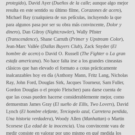
protegido
), David Ayer (
Dueños de la calle
; aunque algo mejor
resulta en este sentido su último filme,
Corazones de acero
),
Michael Bay (cualquiera de sus películas, incluyendo la que
para algunos pasa por ser su obra más convincente,
Dolor y
dinero
), Dan Gilroy (
Nightcrawler
), Wally Pfister
(
Transcendence
), Shane Carruth (
Primer
y
Upstream Color
),
Jean-Marc Vallée (
Dallas Buyers Club
), Zack Snyder (
El
hombre de acero
) o David O. Russell (
The Fighter
o
La gran
estafa americana
). No hace falta irse a los grandes cineastas
clásicos que han elevado el formato a cotas prácticamente
inalcanzables hoy en día (Anthony Mann, Fritz Lang, Nicholas
Ray, John Ford, Douglas Sirk, Jacques Tourneur, Sam Fuller,
Gordon Douglas o el propio Fleischer) para darse cuenta de
que las cosas pueden hacerse considerablemente mejor, como
demuestran James Gray (
El sueño de Ellis
,
Two Lovers
), David
Lynch (
El hombre elefante
,
Terciopelo azul
,
Carretera perdida
,
Una historia verdadera
), Woody Allen (
Manhattan
) o Martin
Scorsese (
La edad de la inocencia
). Una convincente vara de
medir consiste en valorar por uno mismo en qué medida los