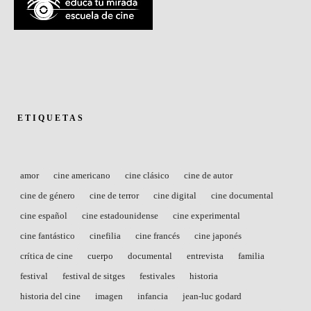
ETIQUETAS
amor
cine americano
cine clásico
cine de autor
cine de género
cine de terror
cine digital
cine documental
cine español
cine estadounidense
cine experimental
cine fantástico
cinefilia
cine francés
cine japonés
crítica de cine
cuerpo
documental
entrevista
familia
festival
festival de sitges
festivales
historia
historia del cine
imagen
infancia
jean-luc godard