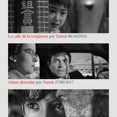
La calle de la vergüenza
por
Transit
06/10/2016
Almas desnudas
por
Transit
27/06/2017