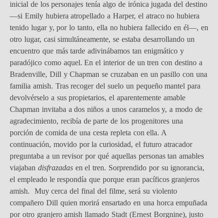
inicial de los personajes tenía algo de irónica jugada del destino
—si Emily hubiera atropellado a Harper, el atraco no hubiera
tenido lugar y, por lo tanto, ella no hubiera fallecido en él—, en
otro lugar, casi simultáneamente, se estaba desarrollando un
encuentro que más tarde adivinábamos tan enigmático y
paradójico como aquel. En el interior de un tren con destino a
Bradenville, Dill y Chapman se cruzaban en un pasillo con una
familia amish. Tras recoger del suelo un pequeño mantel para
devolvérselo a sus propietarios, el aparentemente amable
Chapman invitaba a dos niños a unos caramelos y, a modo de
agradecimiento, recibía de parte de los progenitores una
porción de comida de una cesta repleta con ella. A
continuación, movido por la curiosidad, el futuro atracador
preguntaba a un revisor por qué aquellas personas tan amables
viajaban
disfrazadas
en el tren. Sorprendido por su ignorancia,
el empleado le respondía que porque eran pacíficos granjeros
amish. Muy cerca del final del filme, será su violento
compañero Dill quien morirá ensartado en una horca empuñada
por otro granjero amish llamado Stadt (Ernest Borgnine), justo