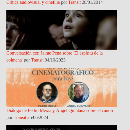
Crítica audiovisual y cinefilia
por
Transit
28/01/2014
Conversación con Jaime Pena sobre 'El espíritu de la
colmena'
por
Transit
04/10/2023
Diálogo de Pedro Mexia y Àngel Quintana sobre el canon
por
Transit
25/06/2024