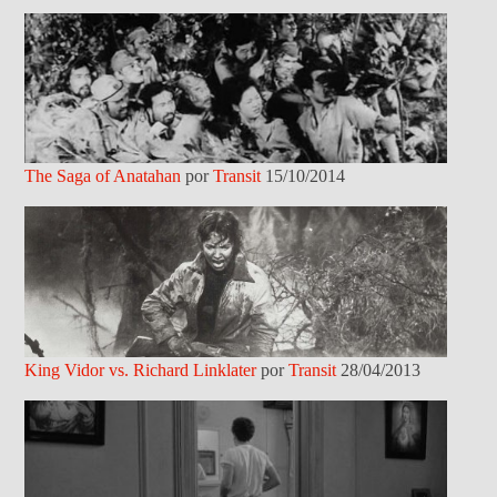
The Saga of Anatahan
por
Transit
15/10/2014
King Vidor vs. Richard Linklater
por
Transit
28/04/2013