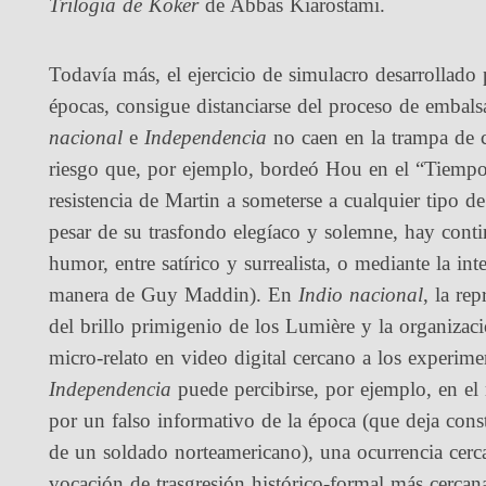
Trilogía de Koker
de Abbas Kiarostami.
Todavía más, el ejercicio de simulacro desarrollado 
épocas, consigue distanciarse del proceso de embals
nacional
e
Independencia
no caen en la trampa de 
riesgo que, por ejemplo, bordeó Hou en el “Tiempo
resistencia de Martin a someterse a cualquier tipo 
pesar de su trasfondo elegíaco y solemne, hay contin
humor, entre satírico y surrealista, o mediante la in
manera de Guy Maddin). En
Indio nacional
, la re
del brillo primigenio de los Lumière y la organizaci
micro-relato en video digital cercano a los experim
Independencia
puede percibirse, por ejemplo, en el
por un falso informativo de la época (que deja cons
de un soldado norteamericano), una ocurrencia cerca
vocación de trasgresión histórico-formal más cerc