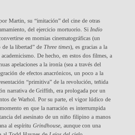
por Martin, su “imitación” del cine de otras
amamiento, del ejercicio mortuorio. Si
Indio
convertirse en momias cinematográficas (un
 de la libertad” de
Three times
), es gracias a la
de academicismo. De hecho, en estos dos filmes, a
uas apelaciones a la ironía (sea a través del
tegración de efectos anacrónicos, un poco a la
presentación “primitiva” de la revolución, teñida
ón narrativa de Griffith, era prologada por un
entos de Warhol.
Por su parte, el vigor lúdico de
 momento en que la narración es interrumpida
tancia del asesinato de un niño filipino a manos
na al espíritu
Grindhouse
, aunque con una
ana al Todd Haynes de
Lejos del cielo
.