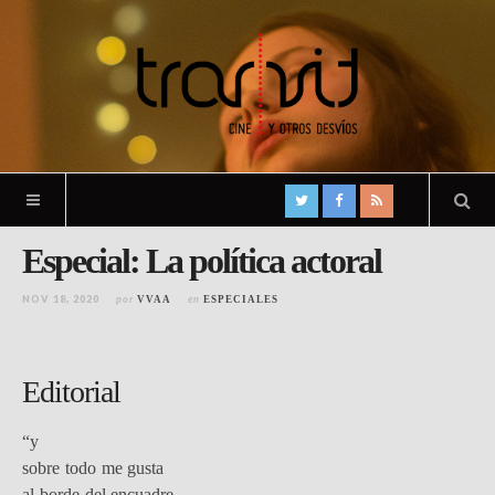
Especial: La política actoral
NOV 18, 2020
por
en
VVAA
ESPECIALES
Editorial
“y
sobre todo me gusta
al borde del encuadre