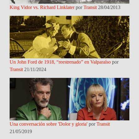
King Vidor vs. Richard Linklater
por
Transit
28/04/2013
Un John Ford de 1918, “reestrenado” en Valparaíso
por
Transit
21/11/2024
Una conversación sobre 'Dolor y gloria'
por
Transit
21/05/2019