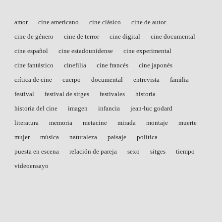
amor
cine americano
cine clásico
cine de autor
cine de género
cine de terror
cine digital
cine documental
cine español
cine estadounidense
cine experimental
cine fantástico
cinefilia
cine francés
cine japonés
crítica de cine
cuerpo
documental
entrevista
familia
festival
festival de sitges
festivales
historia
historia del cine
imagen
infancia
jean-luc godard
literatura
memoria
metacine
mirada
montaje
muerte
mujer
música
naturaleza
paisaje
política
puesta en escena
relación de pareja
sexo
sitges
tiempo
videoensayo