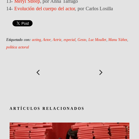
13-
Meryl Streep
, por Anna Tarragó
14-
Evolución del cuerpo del actor
, por Carlos Losilla
Etiquetado con:
acting
,
Actor
,
Actriz
,
especial
,
Gesto
,
Luc Moullet
,
Manu Yáñez
,
política actoral
ARTÍCULOS RELACIONADOS