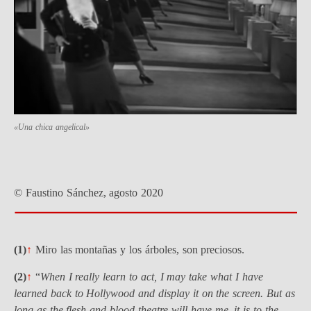
«Una chica angelical»
© Faustino Sánchez, agosto 2020
(1)
↑
Miro las montañas y los árboles, son preciosos.
(2)
↑
“
When I really learn to act, I may take what I have
learned back to Hollywood and display it on the screen. But as
long as the flesh-and-blood theatre will have me, it is to the