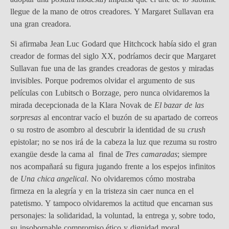
llegue de la mano de otros creadores. Y Margaret Sullavan era
una gran creadora.
Si afirmaba Jean Luc Godard que Hitchcock había sido el gran
creador de formas del siglo XX, podríamos decir que Margaret
Sullavan fue una de las grandes creadoras de gestos y miradas
invisibles. Porque podremos olvidar el argumento de sus
películas con Lubitsch o Borzage, pero nunca olvidaremos la
mirada decepcionada de la Klara Novak de
El bazar de las
sorpresas
al encontrar vacío el buzón de su apartado de correos
o su rostro de asombro al descubrir la identidad de su
crush
epistolar; no se nos irá de la cabeza la luz que rezuma su rostro
exangüe desde la cama al final de
Tres camaradas
; siempre
nos acompañará su figura jugando frente a los espejos infinitos
de
Una chica angelical
. No olvidaremos cómo mostraba
firmeza en la alegría y en la tristeza sin caer nunca en el
patetismo. Y tampoco olvidaremos la actitud que encarnan sus
personajes: la solidaridad, la voluntad, la entrega y, sobre todo,
su insobornable compromiso ético y dignidad moral.