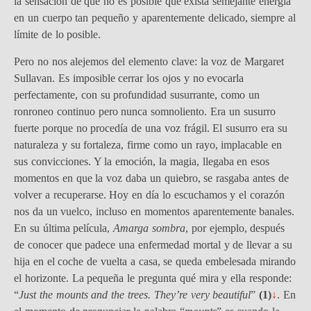
la sensación de que no es posible que exista semejante energía
en un cuerpo tan pequeño y aparentemente delicado, siempre al
límite de lo posible.
Pero no nos alejemos del elemento clave: la voz de Margaret
Sullavan. Es imposible cerrar los ojos y no evocarla
perfectamente, con su profundidad susurrante, como un
ronroneo continuo pero nunca somnoliento. Era un susurro
fuerte porque no procedía de una voz frágil. El susurro era su
naturaleza y su fortaleza, firme como un rayo, implacable en
sus convicciones. Y la emoción, la magia, llegaba en esos
momentos en que la voz daba un quiebro, se rasgaba antes de
volver a recuperarse. Hoy en día
lo escuchamos y el corazón
nos da un vuelco, incluso en momentos aparentemente banales.
En su última película,
Amarga sombra
, por ejemplo, después
de conocer que padece una enfermedad mortal y de llevar a su
hija en el coche de vuelta a casa, se queda embelesada mirando
el horizonte. La pequeña le pregunta qué mira y ella responde:
“
Just the mounts and the trees. They’re very beautiful
”
(1)
↓
. En