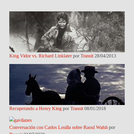
King Vidor vs. Richard Linklater
por
Transit
28/04/2013
Recuperando a Henry King
por
Transit
08/01/2018
Conversación con Carlos Losilla sobre Raoul Walsh
por