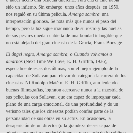
sido un infierno. Sin embargo, unos años después, en 1950,
nos regaló en su última película,
Amarga sombra
, una
interpretación gloriosa. Se nota más que nunca el paso del
tiempo, pero la luz sigue irradiando de su rostro y las huellas
de sus pesares quedan cubierta de una bondad intangible que
no está alejada del gran cineasta de la Gracia, Frank Borzage.
El ángel negro
,
Amarga sombra
, o
Cuando volvamos a
amarnos
(Next Time We Love, E. H. Griffith, 1936),
especialmente estas dos últimas, son el mejor ejemplo de la
capacidad de Sullavan para elevar de categoría la carrera de los
cineastas. Ni Rudolph Maté ni E. H. Griffith, aun teniendo
buenas filmografías, lograron acercarse nunca a la maestría de
sus películas con Sullavan, que era capaz de impregnar cada
plano de una carga emocional, de una profundidad y de un
verismo tales que los cineastas podían confiar parte de la
personalidad de sus obras en su actriz. En ocasiones, la
desaparición de un director (o la grandeza de ser capaz de
adoptar una postura modesta) impulsa que el arte de lo sublime