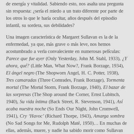
de energía y vitalidad. Sabiendo esto, nos asalta una pregunta
sin respuesta: ¿sería el miedo a un trato diferente por parte de
los otros lo que le haría ocultar, años después del episodio
infantil, su sordera, sus debilidades?
Una imagen característica de Margaret Sullavan es la de la
enfermedad, ya que, más grave o más leve, nos hemos
acostumbrado a verla convaleciente en numerosas películas:
Parece que fue ayer
(Only Yesterday, John M. Stahl, 1933),
¿Y
ahora, qué?
(Little Man, What Now?, Frank Borzage, 1934),
El ángel negro
(The Shopworn Angel, H. C. Potter, 1938),
Tres camaradas
(Three Comrades, Frank Borzage),
Tormenta
mortal
(The Mortal Storm, Frank Borzage, 1940),
El bazar de
las sorpresas
(The Shop around the Corner, Ernst Lubitsch,
1940),
Su vida íntima
(Back Street, R. Stevenson, 1941),
Así
acaba nuestra noche
(So Ends Our Night, John Cromwell,
1941),
Cry ‘Havoc’
(Richard Thorpe, 1943),
Amarga sombra
(No Sad Songs for Me, Rudolph Maté, 1950)… En muchas de
ellas, además, muere, y nadie ha sabido morir como Sullavan