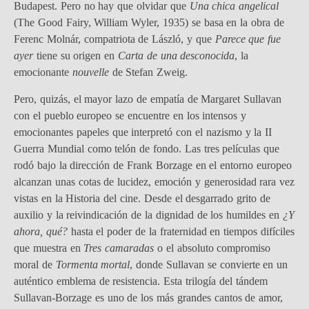
Budapest. Pero no hay que olvidar que
Una chica angelical
(The Good Fairy, William Wyler, 1935) se basa en la obra de
Ferenc Molnár, compatriota de László, y que
Parece que fue
ayer
tiene su origen en
Carta de una desconocida
, la
emocionante
nouvelle
de Stefan Zweig.
Pero, quizás, el mayor lazo de empatía de Margaret Sullavan
con el pueblo europeo se encuentre en los intensos y
emocionantes papeles que interpretó con el nazismo y la II
Guerra Mundial como telón de fondo. Las tres películas que
rodó bajo la dirección de Frank Borzage en el entorno europeo
alcanzan unas cotas de lucidez, emoción y generosidad rara vez
vistas en la Historia del cine. Desde el desgarrado grito de
auxilio y la reivindicación de la dignidad de los humildes en
¿Y
ahora, qué?
hasta el poder de la fraternidad en tiempos difíciles
que muestra en
Tres camaradas
o el absoluto compromiso
moral de
Tormenta mortal
, donde Sullavan se convierte en un
auténtico emblema de resistencia. Esta trilogía del tándem
Sullavan-Borzage es uno de los más grandes cantos de amor,