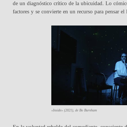
de un diagnóstico crítico de la ubicuidad. Lo cómico
factores y se convierte en un recurso para pensar el 
«Inside» (2021), de Bo Burnham
En la voluntad rebelde del comediante, consciente d