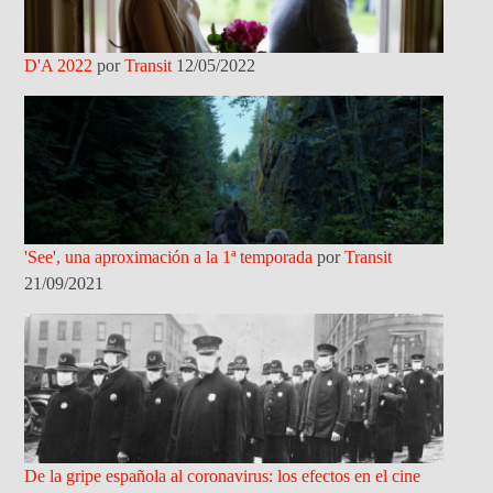
D'A 2022
por
Transit
12/05/2022
'See', una aproximación a la 1ª temporada
por
Transit
21/09/2021
De la gripe española al coronavirus: los efectos en el cine