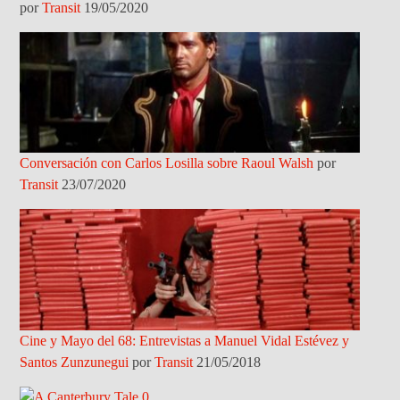
por
Transit
19/05/2020
Conversación con Carlos Losilla sobre Raoul Walsh
por
Transit
23/07/2020
Cine y Mayo del 68: Entrevistas a Manuel Vidal Estévez y
Santos Zunzunegui
por
Transit
21/05/2018