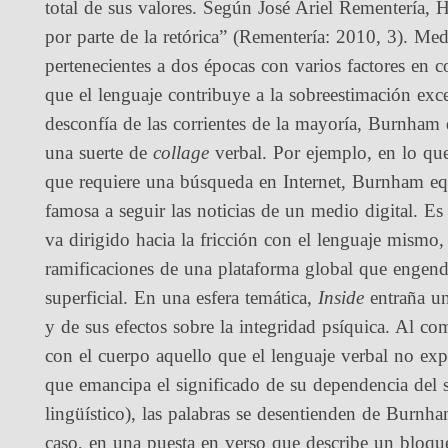
total de sus valores. Según José Ariel Rementería, 
por parte de la retórica” (Rementería: 2010, 3). Me
pertenecientes a dos épocas con varios factores en
que el lenguaje contribuye a la sobreestimación e
desconfía de las corrientes de la mayoría, Burnham 
una suerte de
collage
verbal. Por ejemplo, en lo que
que requiere una búsqueda en Internet, Burnham equ
famosa a seguir las noticias de un medio digital. Es
va dirigido hacia la fricción con el lenguaje mismo
ramificaciones de una plataforma global que engend
superficial. En una esfera temática,
Inside
entraña un
y de sus efectos sobre la integridad psíquica. Al 
con el cuerpo aquello que el lenguaje verbal no exp
que emancipa el significado de su dependencia del si
lingüístico), las palabras se desentienden de Bur
caso, en una puesta en verso que describe un bloqu