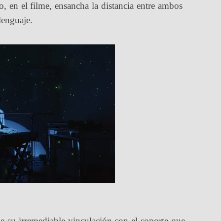
, en el filme, ensancha la distancia entre ambos
lenguaje.
e su irremediable vinculación con el soporte que