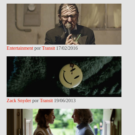
Entertainment
por
Transit
17/02/2016
Zack Snyder
por
Transit
19/06/2013