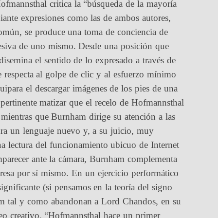
Hofmannsthal critica la “búsqueda de la mayoría
diante expresiones como las de ambos autores,
 común, se produce una toma de conciencia de
xcesiva de uno mismo. Desde una posición que
disemina el sentido de lo expresado a través de
 respecta al golpe de clic y al esfuerzo mínimo
ipara el descargar imágenes de los pies de una
 pertinente matizar que el recelo de Hofmannsthal
, mientras que Burnham dirige su atención a las
ra un lenguaje nuevo y, a su juicio, muy
a lectura del funcionamiento ubicuo de Internet
comparecer ante la cámara, Burnham complementa
resa por sí mismo. En un ejercicio performático
gnificante (si pensamos en la teoría del signo
nham tal y como abandonan a Lord Chandos, en su
eo creativo. “Hofmannsthal hace un primer