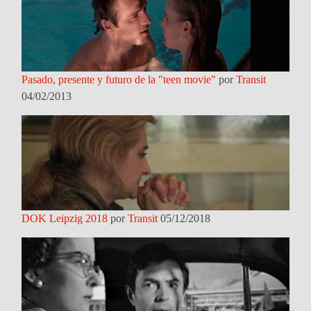
Pasado, presente y futuro de la "teen movie"
por
Transit
04/02/2013
DOK Leipzig 2018
por
Transit
05/12/2018