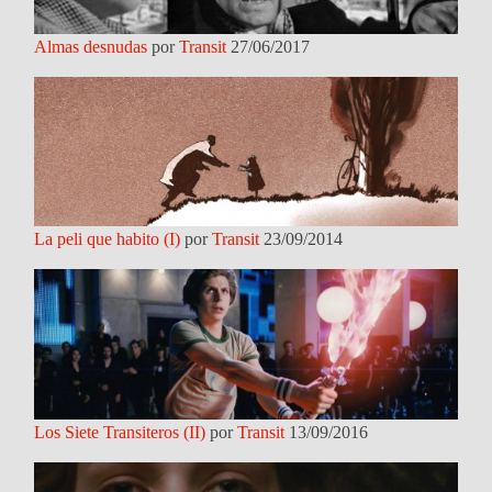
Almas desnudas
por
Transit
27/06/2017
La peli que habito (I)
por
Transit
23/09/2014
Los Siete Transiteros (II)
por
Transit
13/09/2016