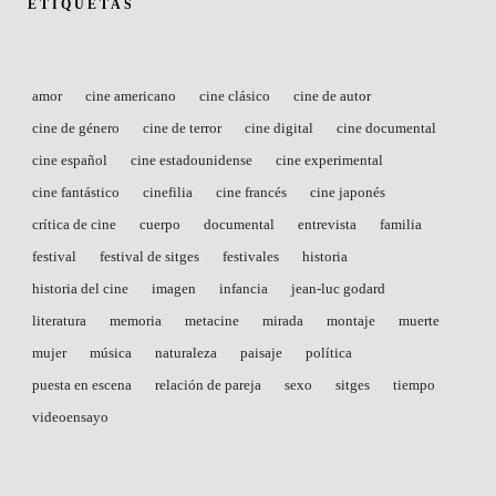
ETIQUETAS
amor
cine americano
cine clásico
cine de autor
cine de género
cine de terror
cine digital
cine documental
cine español
cine estadounidense
cine experimental
cine fantástico
cinefilia
cine francés
cine japonés
crítica de cine
cuerpo
documental
entrevista
familia
festival
festival de sitges
festivales
historia
historia del cine
imagen
infancia
jean-luc godard
literatura
memoria
metacine
mirada
montaje
muerte
mujer
música
naturaleza
paisaje
política
puesta en escena
relación de pareja
sexo
sitges
tiempo
videoensayo