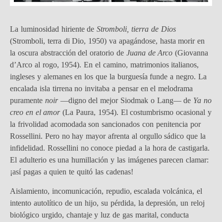
La luminosidad hiriente de
Stromboli, tierra de Dios
(Stromboli, terra di Dio, 1950) va apagándose, hasta morir en
la oscura abstracción del oratorio de
Juana de Arco
(Giovanna
d’Arco al rogo, 1954). En el camino, matrimonios italianos,
ingleses y alemanes en los que la burguesía funde a negro. La
encalada isla tirrena no invitaba a pensar en el melodrama
puramente
noir
—digno del mejor Siodmak o Lang— de
Ya no
creo en el amor
(La Paura, 1954). El costumbrismo ocasional y
la frivolidad acomodada son sancionados con penitencia por
Rossellini. Pero no hay mayor afrenta al orgullo sádico que la
infidelidad. Rossellini no conoce piedad a la hora de castigarla.
El adulterio es una humillación y las imágenes parecen clamar:
¡así pagas a quien te quitó las cadenas!
Aislamiento, incomunicación, repudio, escalada volcánica, el
intento autolítico de un hijo, su pérdida, la depresión, un reloj
biológico urgido, chantaje y luz de gas marital, conducta