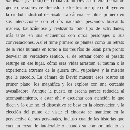
the water
(Na bodi) del croata Goran Dević, un retrato coral de
gente que sobrevive alrededor de los tres ríos que confluyen en
la ciudad industrial de Sisak. La cámara les filma primero en
sus interacciones con el río: nadando, pescando, buscando
madera, bautizándose y realizando todo tipo de actividades;
más tarde en sus encuentros con otros personajes o sus
conversaciones. Así el filme primero se plantea como un retrato
de la vida humana en torno a los tres ríos de Sisak para pronto
desvelar su verdadero sentido, el de retratar cómo el pasado
resurge en ese lugar, cómo esas vidas arrastran el trauma o la
experiencia extrema de la guerra civil yugoslava y la miseria
que le sucedió. La cámara de Dević muestra esos rostros en
primer plano, los magnifica y los explora con una cercanía
avasalladora. Aunque la puesta en escena parece reducida al
acompañamiento, a estar ahí y escuchar con atención lo que
dicen y lo que no, el dispositivo se basa en la observación y la
elección del punto de vista: el cineasta se mantiene en la
perspectiva de sus personajes, incluso cuando las historias que
cuentan rozan lo intolerable o cuando su comportamiento es