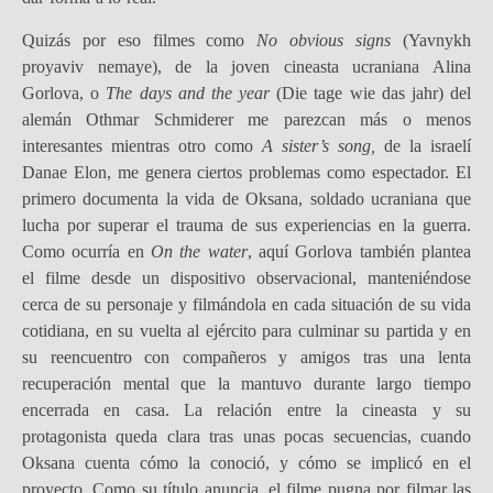
Quizás por eso filmes como
No obvious signs
(Yavnykh
proyaviv nemaye), de la joven cineasta ucraniana Alina
Gorlova, o
The days and the year
(Die tage wie das jahr) del
alemán Othmar Schmiderer me parezcan más o menos
interesantes mientras otro como
A sister’s song,
de la israelí
Danae Elon, me genera ciertos problemas como espectador. El
primero documenta la vida de Oksana, soldado ucraniana que
lucha por superar el trauma de sus experiencias en la guerra.
Como ocurría en
On the water
, aquí Gorlova también plantea
el filme desde un dispositivo observacional, manteniéndose
cerca de su personaje y filmándola en cada situación de su vida
cotidiana, en su vuelta al ejército para culminar su partida y en
su reencuentro con compañeros y amigos tras una lenta
recuperación mental que la mantuvo durante largo tiempo
encerrada en casa. La relación entre la cineasta y su
protagonista queda clara tras unas pocas secuencias, cuando
Oksana cuenta cómo la conoció, y cómo se implicó en el
proyecto. Como su título anuncia, el filme pugna por filmar las