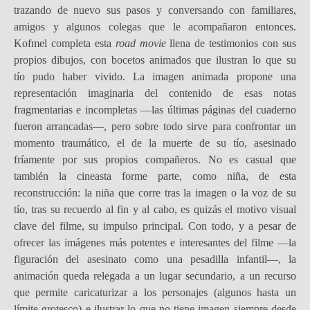
trazando de nuevo sus pasos y conversando con familiares,
amigos y algunos colegas que le acompañaron entonces.
Kofmel completa esta
road movie
llena de testimonios con sus
propios dibujos, con bocetos animados que ilustran lo que su
tío pudo haber vivido. La imagen animada propone una
representación imaginaria del contenido de esas notas
fragmentarias e incompletas —las últimas páginas del cuaderno
fueron arrancadas—, pero sobre todo sirve para confrontar un
momento traumático, el de la muerte de su tío, asesinado
fríamente por sus propios compañeros. No es casual que
también la cineasta forme parte, como niña, de esta
reconstrucción: la niña que corre tras la imagen o la voz de su
tío, tras su recuerdo al fin y al cabo, es quizás el motivo visual
clave del filme, su impulso principal. Con todo, y a pesar de
ofrecer las imágenes más potentes e interesantes del filme —la
figuración del asesinato como una pesadilla infantil—, la
animación queda relegada a un lugar secundario, a un recurso
que permite caricaturizar a los personajes (algunos hasta un
límite grotesco) e ilustrar lo que no tiene imagen siempre desde