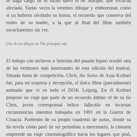
se haga cargo de lo dicho salvo el de Marijke, que escucha
afectada. Varias veces la veremos dibujar y emborronar, como
si ya hubiera olvidado su forma, el recuerdo que conserva del
rostro de su madre, a la que al final del filme también
escucharemos sin ver.
Uno de los dibujos de
The principal wife
El trabajo con archivos o historias del pasado lejano resultó otra
de las vertientes más interesantes de esta edición del festival.
Situada fuera de competición,
Chris, the Swiss
de Anja Kofmel
fue, para mi sorpresa y decepción, el único filme (parcialmente)
animado que vi en todo el DOK Leipzig. En él Kofmel
propone un viaje que parte de un recuerdo íntimo: el de su tío
Chris, joven corresponsal bélico fallecido en inciertas
circunstancias mientras trabajaba en 1991 en la Guerra de
Croacia. Partiendo de su propio cuaderno de notas, donde su
tío revela cómo pasó de ser periodista a mercenario, la cineasta
emprende un viaje cinematográfico hacia los lugares que pisó,