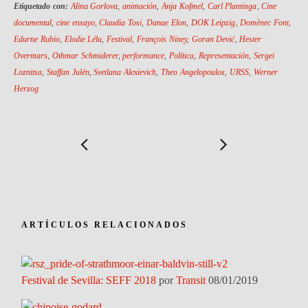
Etiquetado con:
Alina Gorlova
,
animación
,
Anja Kofmel
,
Carl Plantinga
,
Cine
documental
,
cine ensayo
,
Claudia Tosi
,
Danae Elon
,
DOK Leipzig
,
Domènec Font
,
Edurne Rubio
,
Elodie Lélu
,
Festival
,
François Niney
,
Goran Dević
,
Hester
Overmars
,
Othmar Schmiderer
,
performance
,
Política
,
Representación
,
Sergei
Loznitsa
,
Staffan Julén
,
Svetlana Alexievich
,
Theo Angelopoulos
,
URSS
,
Werner
Herzog
ARTÍCULOS RELACIONADOS
Festival de Sevilla: SEFF 2018
por
Transit
08/01/2019